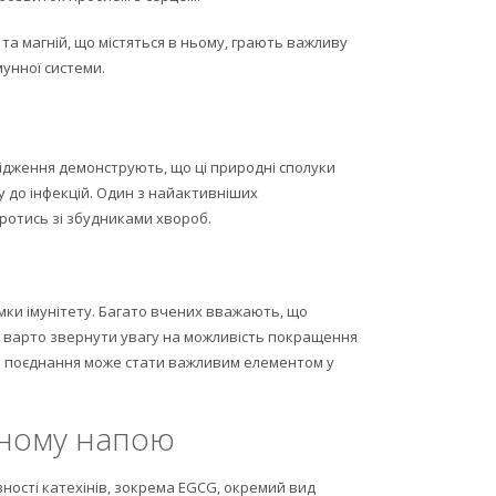
й та магній, що містяться в ньому, грають важливу
мунної системи.
лідження демонструють, що ці природні сполуки
у до інфекцій. Один з найактивніших
оротись зі збудниками хвороб.
ки імунітету. Багато вчених вважають, що
ож варто звернути увагу на можливість покращення
е поєднання може стати важливим елементом у
еному напою
ості катехінів, зокрема EGCG, окремий вид