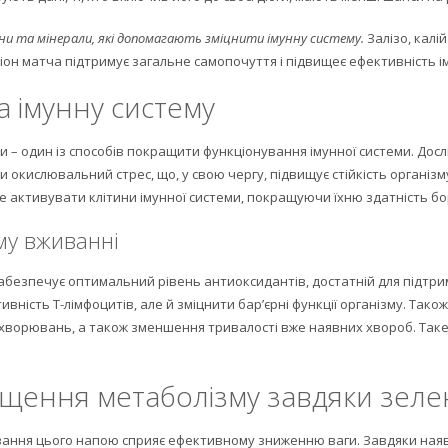
іни та мінерали, які допомагають зміцнити імунну систему.
Залізо, калі
іон матча підтримує загальне самопочуття і підвищеє ефективність і
а імунну систему
и – один із способів покращити функціонування імунної системи. Дос
 окислювальний стрес, що, у свою чергу, підвищує стійкість організм
же активувати клітини імунної системи, покращуючи їхню здатність б
му вживанні
езпечує оптимальний рівень антиоксидантів, достатній для підтрим
вність Т-лімфоцитів, але й зміцнити бар’єрні функції організму. Так
ахворювань, а також зменшення тривалості вже наявних хвороб. Так
ащення метаболізму завдяки зел
ання цього напою сприяє ефективному зниженню ваги. Завдяки наявн