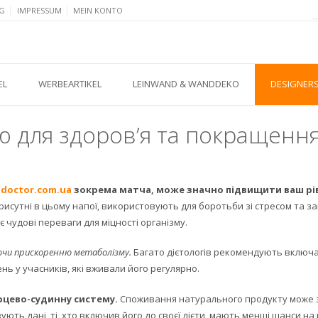
G
IMPRESSUM
MEIN KONTO
EL
WERBEARTIKEL
LEINWAND & WANDDEKO
DESIGNER
ю для здоров’я та покращенн
-doctor.com.ua
зокрема матча, може значно підвищити ваш рів
исутні в цьому напої, використовують для боротьби зі стресом та за
є чудові переваги для міцності організму.
ючи прискоренню метаболізму.
Багато дієтологів рекомендують включат
ь у учасників, які вживали його регулярно.
рцево-судинну систему.
Споживання натурального продукту може 
ують дані, ті, хто включив його до своєї дієти, мають менші шанси н