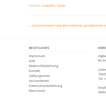
Posted in
Computers, Games
Post
←
Безпечні інвестиції для новачків і досвідчених і
navigation
RECHTLICHES
KON
Impressum
digit
Ihr D
AGB
Widerrufsbelehrung
Unter
Kontakt
70435
Zahlungsarten
Tel. 
Versandarten
Datenschutzbelehrung
Email
Mein Konto
Websi