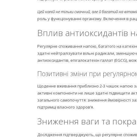
Цей напій не тільки смачний, але й багатий на вітам
роль у функціонуванні організму. Включення в рац
Вплив антиоксидантів н
Регулярне споживання напою, багатого на катехін
здатні нейтралізувати вільні радикали, зменшуючи
антиоксидантів, епігалокатехін галлат (EGCG), мо
Позитивні зміни при регулярно
Щоденне вживання приблизно 2-3 чашок напою заб
активні компоненти не лише здатні підвищити акти
загального самопочуття: зниження ймовірності з
підтримці власного здоров’я.
Зниження ваги та покр
Дослідження підтверджують, що регулярне спожив