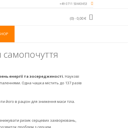
+49 0711 50443453
(0)
- 0,00 €
SHOP
я самопочуття
ень енергії та зосередженості.
Наукові
паленнями. Одна чашка містить до 137 разів
и його в раціон для зниження маси тіла.
знижувати ризик серцевих захворювань,
а розвиток проблем з серцем.