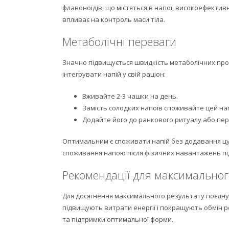
флавоноїдів, що містяться в напої, високоефектив
впливає на контроль маси тіла.
Метаболічні переваги
Значно підвищується швидкість метаболічних проц
інтегрувати напій у свій раціон:
Вживайте 2-3 чашки на день.
Замість солодких напоїв споживайте цей нап
Додайте його до ранкового ритуалу або пер
Оптимальним є споживати напій без додавання цук
споживання напою після фізичних навантажень пі
Рекомендації для максимальног
Для досягнення максимального результату поєдну
підвищують витрати енергії і покращують обмін р
та підтримки оптимальної форми.