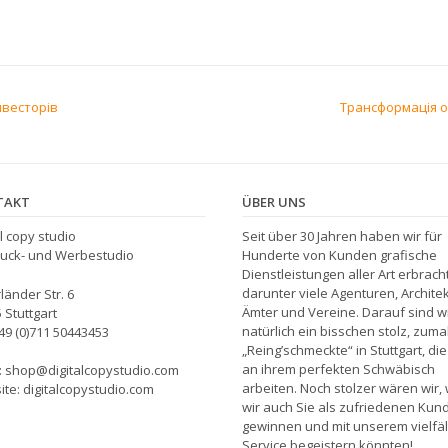
нвесторів
Трансформація оф
TAKT
ÜBER UNS
al copy studio
Seit über 30 Jahren haben wir für
ruck- und Werbestudio
Hunderte von Kunden grafische
Dienstleistungen aller Art erbracht
darunter viele Agenturen, Archite
länder Str. 6
Ämter und Vereine. Darauf sind w
 Stuttgart
natürlich ein bisschen stolz, zumal
+49 (0)711 50443453
„Reing’schmeckte“ in Stuttgart, di
an ihrem perfekten Schwäbisch
: shop@digitalcopystudio.com
arbeiten. Noch stolzer wären wir,
te: digitalcopystudio.com
wir auch Sie als zufriedenen Kun
gewinnen und mit unserem vielfäl
Service begeistern könnten!