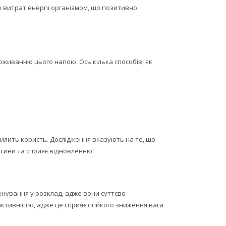
ю витрат енергії організмом, що позитивно
живанню цього напою. Ось кілька способів, як
илить користь. Дослідження вказують на те, що
сини та сприяє відновленню.
нування у розклад, адже вони суттєво
ктивністю, адже це сприяє стійкого зниження ваги