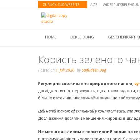
Skip
ZURÜCK ZUR WEBSITE
AGB
WIDERRUFSBELEHRUN
to
content
HOME
BEKLEIDUNG
GESCHENKARTIK
Користь зеленого ча
Posted on
1. Juli 2026
by
Saifudeen Dag
Регулярне споживання природного напою,
vy
дослідження підтверджують, що антиоксиданти, пр
більше катехінів, ніж звичайні види, що забезпечу
Цей напій також ефективний у контролі ваги, сприя
Дослідження досягли зменшення жирових відкладен
Не менш важливим є позитивний вплив на се
підтримуючи рівень холестерину в нормі. Як показ