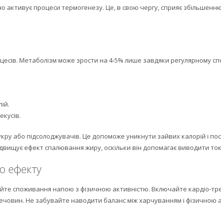
но активує процеси термогенезу. Це, в свою чергу, сприяє збільшенн
есів. Метаболізм може зрости на 4-5% лише завдяки регулярному спо
ій.
екусів.
ру або підсолоджувачів. Це допоможе уникнути зайвих калорій і пос
двищує ефект спалювання жиру, оскільки він допомагає виводити ток
о ефекту
йте споживання напою з фізичною активністю. Включайте кардіо-тре
ечовин. Не забувайте наводити баланс між харчуванням і фізичною а