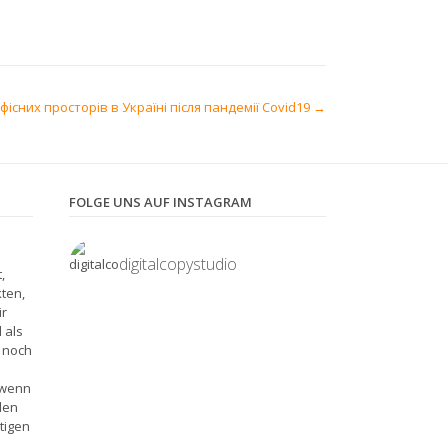
існих просторів в Україні після пандемії Covid19
→
FOLGE UNS AUF INSTAGRAM
digitalcopystudio
,
kten,
ir
 als
e noch
 wenn
den
tigen