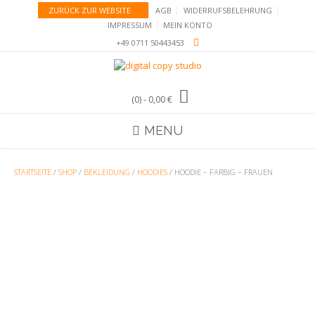
Skip
ZURÜCK ZUR WEBSITE
AGB
WIDERRUFSBELEHRUNG
to
IMPRESSUM
MEIN KONTO
content
+49 0711 50443453
(0)
- 0,00 €
MENU
STARTSEITE
/
SHOP
/
BEKLEIDUNG
/
HOODIES
/ HOODIE – FARBIG – FRAUEN