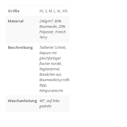
Größe
XS, S, M, L, XL, XXL
Material
240g/m², 80%
Baumwolle, 20%
Polyester, French
Terry
Beschreibung
Taillierter Schnitt,
Kapuze mit
gleichfarbiger
flacher Kordel,
Raglanärmel,
Bündchen aus
Baumwolle/Lycra®
Ripp,
Kängurutasche
Waschanleitung
40°, auf links
gedreht