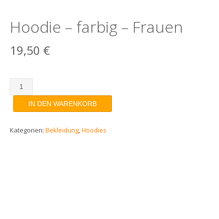
Hoodie – farbig – Frauen
19,50
€
Hoodie
-
IN DEN WARENKORB
farbig
-
Frauen
Kategorien:
Bekleidung
,
Hoodies
Menge