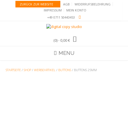
Skip
ZURÜCK ZUR WEBSITE
AGB
WIDERRUFSBELEHRUNG
to
IMPRESSUM
MEIN KONTO
content
+49 0711 50443453
(0)
- 0,00 €
MENU
STARTSEITE
/
SHOP
/
WERBEARTIKEL
/
BUTTONS
/ BUTTONS 25MM