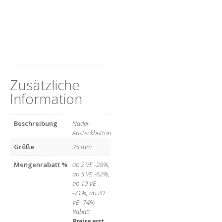
Zusätzliche
Information
Beschreibung
Nadel-
Ansteckbutton
Größe
25 mm
Mengenrabatt %
ab 2 VE -28%,
ab 5 VE -62%,
ab 10 VE
-71%, ab 20
VE -74%
Rabatt
Preise erst