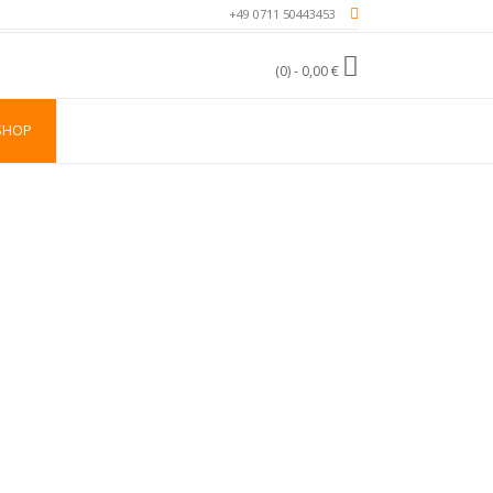
+49 0711 50443453
(0)
- 0,00 €
SHOP