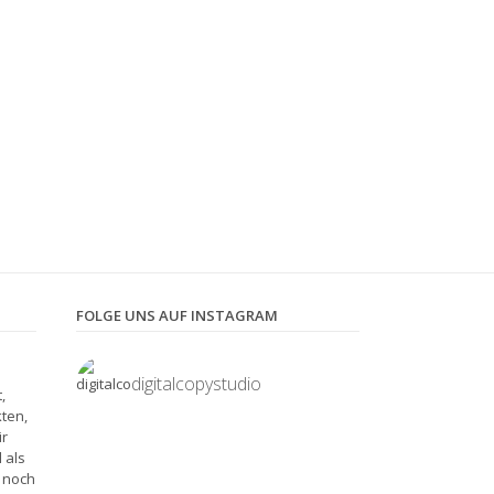
FOLGE UNS AUF INSTAGRAM
digitalcopystudio
,
kten,
ir
 als
e noch