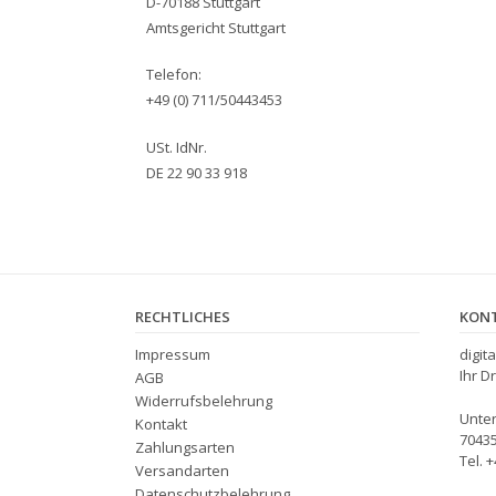
D-70188 Stuttgart
Amtsgericht Stuttgart
Telefon:
+49 (0) 711/50443453
USt. IdNr.
DE 22 90 33 918
RECHTLICHES
KON
Impressum
digit
Ihr D
AGB
Widerrufsbelehrung
Unter
Kontakt
70435
Zahlungsarten
Tel. 
Versandarten
Datenschutzbelehrung