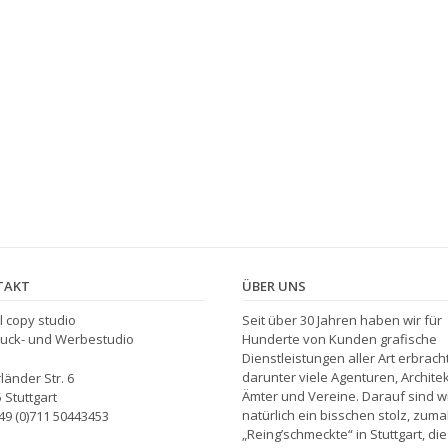
TAKT
ÜBER UNS
al copy studio
Seit über 30 Jahren haben wir für
ruck- und Werbestudio
Hunderte von Kunden grafische
Dienstleistungen aller Art erbracht
darunter viele Agenturen, Archite
länder Str. 6
Ämter und Vereine. Darauf sind w
 Stuttgart
natürlich ein bisschen stolz, zumal
+49 (0)711 50443453
„Reing’schmeckte“ in Stuttgart, di