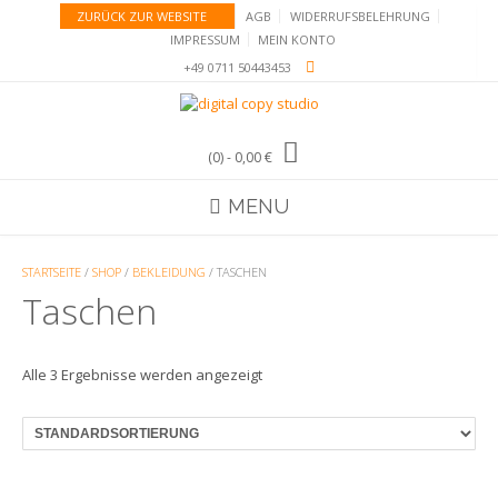
Skip
ZURÜCK ZUR WEBSITE
AGB
WIDERRUFSBELEHRUNG
to
IMPRESSUM
MEIN KONTO
content
+49 0711 50443453
(0)
- 0,00 €
MENU
STARTSEITE
/
SHOP
/
BEKLEIDUNG
/ TASCHEN
Taschen
Alle 3 Ergebnisse werden angezeigt