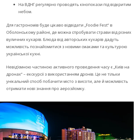
На ВДНГ регулярно проводять кінопокази під відкритим
небом.
Для гастрономів буде цікаво відвідати „Foodie Fest“ в
Оболонському районі, де можна спробувати страви від різних
вуличних кухарів. Блюда від авторських кухарів дадуть
можливість познайомитися з новими смаками та культурою
української кухні.
Невід’ємною частиною активного проведення часу є „Київ на
дронах“ – екскурсії з використанням дронів. Це не тільки
унікальний спосіб побачити місто з висоти, але й можливість
отримати нові знання про аерозйомку.