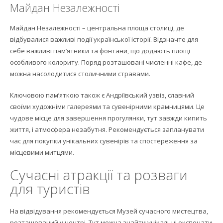
Майдан Незалежності
Майдан Незалежності – центральна площа столиці, де
відбувалися важливі події української історії. Відзначте для
себе важливі пам’ятники та фонтани, що додають площі
особливого колориту. Поряд розташовані численні кафе, де
можна насолодитися столичними стравами.
Ключовою пам’яткою також є Андріївський узвіз, славний
своїми художніми галереями та сувенірними крамницями. Це
чудове місце для завершення прогулянки, тут завжди кипить
життя, і атмосфера незабутня. Рекомендується запланувати
час для покупки унікальних сувенірів та спостереження за
місцевими митцями.
Сучасні атракції та розваги
для туристів
На відвідування рекомендується Музей сучасного мистецтва,
розташований у центрі. Тут можна знайти унікальні експонати