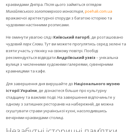
краєвидами Дніпра. Після цього займіться оглядом
Михайлівського золотоверхого монастиря
,
poehali.com.ua
вражаючої архітектурної споруди з багатою історією та
чудовими настінними розписами.
Не оминути увагою слід і
Київський пагорб
, де розташовано
чудовий
парк Слави
. Тут ви можете прогулятись серед зелені та
взяти участь у пікніку на свіжому повітрі. Пообіді
рекомендується відвідати
Андріївський узвіз
– унікальна
вулиця з численними художніми галереями, сувенірними
крамницями та кафе.
Для завершення дня вирушайте до
Національного музею
історії України
, де дізнаєтеся більше про культурну
спадщину та важливі події. На завершення відпочиньте у
одному з затишних ресторанів на набережній, де можна
скуштувати страви української кухні, насолодившись
вечірніми краєвидами столиці.
Незабутні історичні пам’ятки