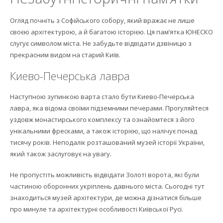
Огляд почніть з Софійського собору, який вражає не лише
своєю архітектурою, а й багатою історією. Ця пам’ятка ЮНЕСКО
слугує символом міста. Не забудьте відвідати дзвіницю з
прекрасним видом на старий Київ.
Киево-Печерська лавра
Наступною зупинкою варта стало бути Киево-Печерська
лавра, яка відома своїми підземними печерами. Прогуляйтеся
уздовж монастирського комплексу та ознайомтеся з його
унікальними фресками, а також історією, що налічує понад
тисячу років. Неподалік розташований музей історії України,
який також заслуговує на увагу.
Не пропустіть можливість відвідати Золоті ворота, які були
частиною оборонних укріплень давнього міста. Сьогодні тут
знаходиться музей архітектури, де можна дізнатися більше
про минуле та архітектурні особливості Київської Русі.