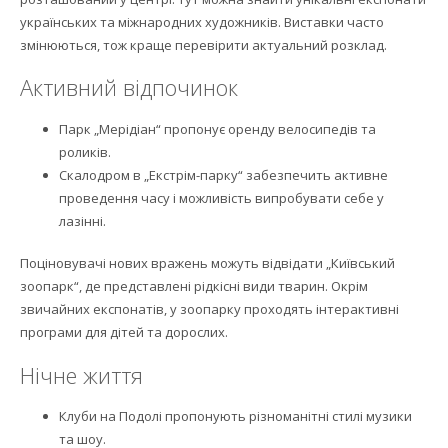
українських та міжнародних художників. Виставки часто
змінюються, тож краще перевірити актуальний розклад.
Активний відпочинок
Парк „Мерідіан“ пропонує оренду велосипедів та
роликів.
Скалодром в „Екстрім-парку“ забезпечить активне
проведення часу і можливість випробувати себе у
лазінні.
Поціновувачі нових вражень можуть відвідати „Київський
зоопарк“, де представлені рідкісні види тварин. Окрім
звичайних експонатів, у зоопарку проходять інтерактивні
програми для дітей та дорослих.
Нічне життя
Клуби на Подолі пропонують різноманітні стилі музики
та шоу.