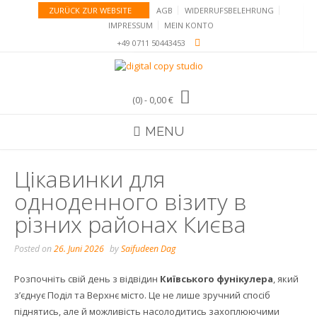
Skip
ZURÜCK ZUR WEBSITE
AGB
WIDERRUFSBELEHRUNG
to
IMPRESSUM
MEIN KONTO
content
+49 0711 50443453
(0)
- 0,00 €
MENU
Цікавинки для
одноденного візиту в
різних районах Києва
Posted on
26. Juni 2026
by
Saifudeen Dag
Розпочніть свій день з відвідин
Київського фунікулера
, який
з’єднує Поділ та Верхнє місто. Це не лише зручний спосіб
піднятись, але й можливість насолодитись захоплюючими