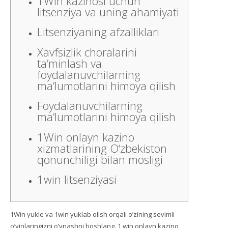
1Win kazinosi uchun
litsenziya va uning ahamiyati
Litsenziyaning afzalliklari
Xavfsizlik choralarini
ta’minlash va
foydalanuvchilarning
ma’lumotlarini himoya qilish
Foydalanuvchilarning
ma’lumotlarini himoya qilish
1Win onlayn kazino
xizmatlarining O‘zbekiston
qonunchiligi bilan mosligi
1win litsenziyasi
1Win yukle va 1win yuklab olish orqali o’zining sevimli
o’yinlaringizni o’ynashni boshlang. 1 win onlayn kazino