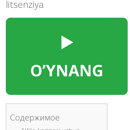
litsenziya
▶️
O’YNANG
Содержимое