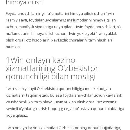
himoya qilish
Foydalanuvchilarning ma’lumotlarini himoya qilish uchun 1win
rasmiy sayti, foydalanuvchilarning ma’lumotlarini himoya qilish
uchun, maxfiylik siyosatiga rioya qiladi. 1win foydalanuvchilari, o’z
ma’lumotlarini himoya qilish uchun, 1win yukle yoki 1 win yuklab
olish orqali o’z hisoblarini xavfsizlik choralarini ta’minlashlari
mumkin.
1Win onlayn kazino
xizmatlarining O‘zbekiston
qonunchiligi bilan mosligi
1win rasmiy sayti O‘zbekiston qonunchiligiga mos keladigan
xizmatlarni taqdim etadi, bu esa foydalanuvchilar uchun xavfsizlik
va ishonchlilikni ta’minlaydi. 1win yuklab olish orqali siz o’zining
sevimli o’yinlariga kirish huquqiga ega bo’lasiz va qonun talablariga
rioya qilasiz.
1win onlayn kazino xizmatlari O‘zbekistonning qonun hujjatlariga,