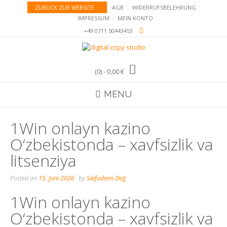
Skip
ZURÜCK ZUR WEBSITE
AGB
WIDERRUFSBELEHRUNG
to
IMPRESSUM
MEIN KONTO
content
+49 0711 50443453
(0)
- 0,00 €
MENU
1Win onlayn kazino
O‘zbekistonda – xavfsizlik va
litsenziya
Posted on
15. Juni 2026
by
Saifudeen Dag
1Win onlayn kazino
O‘zbekistonda – xavfsizlik va