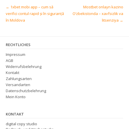
Post
←
1xbet mobi app – cum să
Mostbet onlayn kazino
navigation
verifici contul rapid și în siguranță
O‘zbekistonda – xavfsizlik va
în Moldova
litsenziya
→
RECHTLICHES
Impressum
AGB
Widerrufsbelehrung
Kontakt
Zahlungsarten
Versandarten
Datenschutzbelehrung
Mein Konto
KONTAKT
digital copy studio