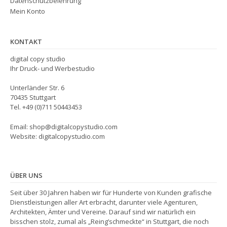
Datenschutzbelehrung
Mein Konto
KONTAKT
digital copy studio
Ihr Druck- und Werbestudio
Unterländer Str. 6
70435 Stuttgart
Tel. +49 (0)711 50443453
Email: shop@digitalcopystudio.com
Website: digitalcopystudio.com
ÜBER UNS
Seit über 30 Jahren haben wir für Hunderte von Kunden grafische
Dienstleistungen aller Art erbracht, darunter viele Agenturen,
Architekten, Ämter und Vereine. Darauf sind wir natürlich ein
bisschen stolz, zumal als „Reing’schmeckte“ in Stuttgart, die noch