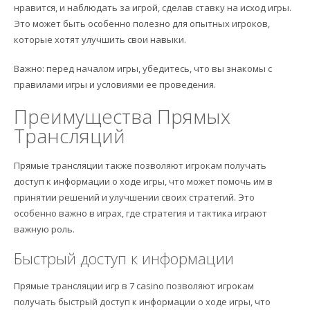
нравится, и наблюдать за игрой, сделав ставку на исход игры.
Это может быть особенно полезно для опытных игроков,
которые хотят улучшить свои навыки.
Важно: перед началом игры, убедитесь, что вы знакомы с
правилами игры и условиями ее проведения.
Преимущества Прямых
Трансляций
Прямые трансляции также позволяют игрокам получать
доступ к информации о ходе игры, что может помочь им в
принятии решений и улучшении своих стратегий. Это
особенно важно в играх, где стратегия и тактика играют
важную роль.
Быстрый доступ к информации
Прямые трансляции игр в 7 casino позволяют игрокам
получать быстрый доступ к информации о ходе игры, что