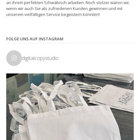
an ihrem perfekten Schwäbisch arbeiten. Noch stolzer wären wir,
wenn wir auch Sie als zufriedenen Kunden gewinnen und mit
unserem vielfältigen Service begeistern könnten!
FOLGE UNS AUF INSTAGRAM
digitalcopystudio