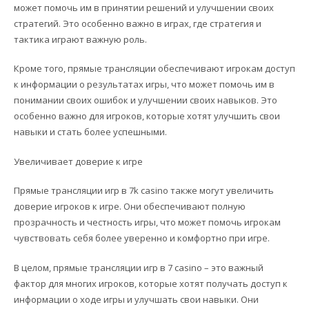
может помочь им в принятии решений и улучшении своих
стратегий. Это особенно важно в играх, где стратегия и
тактика играют важную роль.
Кроме того, прямые трансляции обеспечивают игрокам доступ
к информации о результатах игры, что может помочь им в
понимании своих ошибок и улучшении своих навыков. Это
особенно важно для игроков, которые хотят улучшить свои
навыки и стать более успешными.
Увеличивает доверие к игре
Прямые трансляции игр в 7k casino также могут увеличить
доверие игроков к игре. Они обеспечивают полную
прозрачность и честность игры, что может помочь игрокам
чувствовать себя более уверенно и комфортно при игре.
В целом, прямые трансляции игр в 7 casino – это важный
фактор для многих игроков, которые хотят получать доступ к
информации о ходе игры и улучшать свои навыки. Они