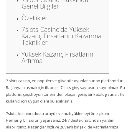
Genel Bilgiler
Özellikler
7slots Casino’da Yüksek
Kazanç Fırsatlarını Kazanma
Teknikleri
Yüksek Kazanç Fırsatlarını
Artırma
7 slots casino, en popüler ve güvenilir oyunlar sunan platformdur.
Başarıya ulaşmak için ilk adım, 7slots giriş sayfasına kaydolmak. Bu
platform, çeşitli oyun türlerinden oluşan geniş bir katalog sunar, her
kullanıcı için uygun olanı bulabilirsiniz.
7slots, kullanıcı dostu arayüz ve hızlı yüklemeyi öne çıkarır.
Herhangi bir sorun yaşarsanız, 24/7 destek hattından yardım
alabilirsiniz. Kazançlar hızlı ve güvenli bir şekilde yatırımlarınıza