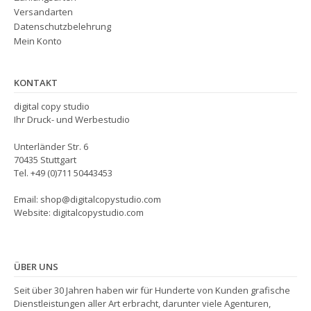
Versandarten
Datenschutzbelehrung
Mein Konto
KONTAKT
digital copy studio
Ihr Druck- und Werbestudio
Unterländer Str. 6
70435 Stuttgart
Tel. +49 (0)711 50443453
Email: shop@digitalcopystudio.com
Website: digitalcopystudio.com
ÜBER UNS
Seit über 30 Jahren haben wir für Hunderte von Kunden grafische
Dienstleistungen aller Art erbracht, darunter viele Agenturen,