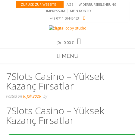
Skip
ZURÜCK ZUR WEBSITE
AGB
WIDERRUFSBELEHRUNG
to
IMPRESSUM
MEIN KONTO
content
+49 0711 50443453
(0)
- 0,00 €
MENU
7Slots Casino – Yüksek
Kazanç Fırsatları
Posted on
6. Juli 2026
by
7Slots Casino – Yüksek
Kazanç Fırsatları