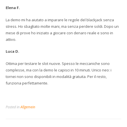
Elena F.
La demo mi ha aiutato a imparare le regole del blackjack senza
stress. Ho sbagliato molte mani, ma senza perdere soldi. Dopo un
mese di prove ho iniziato a giocare con denaro reale e sono in
attivo.
Luca D.
Ottima per testare le slot nuove. Spesso le meccaniche sono
complesse, ma con la demo le capisci in 10 minuti. Unico neo: i
tornei non sono disponibili in modalità gratuita. Per il resto,
funziona perfettamente.
Posted in
Allgemein