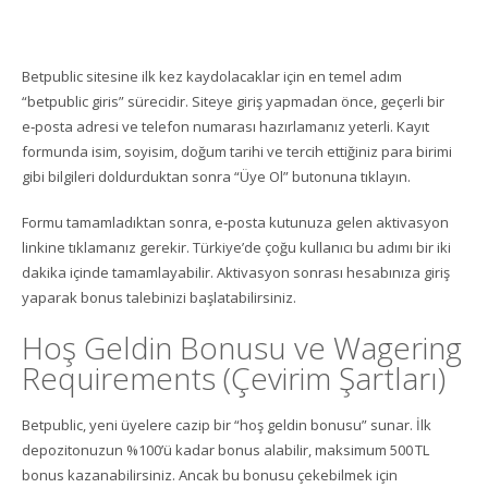
Betpublic sitesine ilk kez kaydolacaklar için en temel adım
“betpublic giris” sürecidir. Siteye giriş yapmadan önce, geçerli bir
e‑posta adresi ve telefon numarası hazırlamanız yeterli. Kayıt
formunda isim, soyisim, doğum tarihi ve tercih ettiğiniz para birimi
gibi bilgileri doldurduktan sonra “Üye Ol” butonuna tıklayın.
Formu tamamladıktan sonra, e‑posta kutunuza gelen aktivasyon
linkine tıklamanız gerekir. Türkiye’de çoğu kullanıcı bu adımı bir iki
dakika içinde tamamlayabilir. Aktivasyon sonrası hesabınıza giriş
yaparak bonus talebinizi başlatabilirsiniz.
Hoş Geldin Bonusu ve Wagering
Requirements (Çevirim Şartları)
Betpublic, yeni üyelere cazip bir “hoş geldin bonusu” sunar. İlk
depozitonuzun %100’ü kadar bonus alabilir, maksimum 500 TL
bonus kazanabilirsiniz. Ancak bu bonusu çekebilmek için