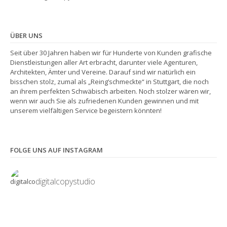
ÜBER UNS
Seit über 30 Jahren haben wir für Hunderte von Kunden grafische
Dienstleistungen aller Art erbracht, darunter viele Agenturen,
Architekten, Ämter und Vereine. Darauf sind wir natürlich ein
bisschen stolz, zumal als „Reing’schmeckte“ in Stuttgart, die noch
an ihrem perfekten Schwäbisch arbeiten. Noch stolzer wären wir,
wenn wir auch Sie als zufriedenen Kunden gewinnen und mit
unserem vielfältigen Service begeistern könnten!
FOLGE UNS AUF INSTAGRAM
digitalcopystudio