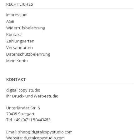
RECHTLICHES
Impressum
AGB
Widerrufsbelehrung
Kontakt
Zahlungsarten
Versandarten
Datenschutzbelehrung
Mein Konto
KONTAKT
digital copy studio
Ihr Druck- und Werbestudio
Unterländer Str. 6
70435 Stuttgart
Tel. +49 (0)711 50443453
Email: shop@digitalcopystudio.com
Website: digitalcopystudio.com