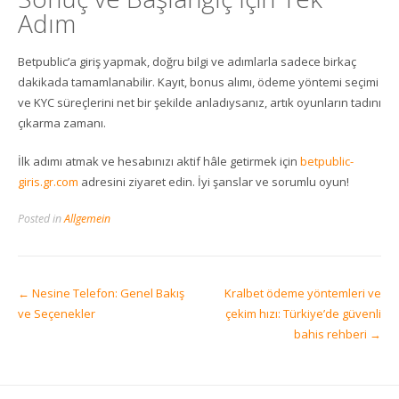
Adım
Betpublic’a giriş yapmak, doğru bilgi ve adımlarla sadece birkaç
dakikada tamamlanabilir. Kayıt, bonus alımı, ödeme yöntemi seçimi
ve KYC süreçlerini net bir şekilde anladıysanız, artık oyunların tadını
çıkarma zamanı.
İlk adımı atmak ve hesabınızı aktif hâle getirmek için
betpublic-
giris.gr.com
adresini ziyaret edin. İyi şanslar ve sorumlu oyun!
Posted in
Allgemein
Post
←
Nesine Telefon: Genel Bakış
Kralbet ödeme yöntemleri ve
navigation
ve Seçenekler
çekim hızı: Türkiye’de güvenli
bahis rehberi
→