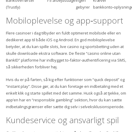
Bankoverførsel
1‑3 arbejdsdage
Ingen
Kræver
(Trustly)
gebyrer
bankkonto‑oplysning
Mobiloplevelse og app‑support
Flere casinoer i dag tilbyder en fuldt optimeret mobilside eller en
dedikeret app til både iOS og Android. En god mobiloplevelse
betyder, at du kan spille slots, live casino og sportsbetting uden at
skulle downloade ekstra software. De fleste “casino online utan
BankID” platforme har indbygget to‑faktor‑authentificering via SMS,
så sikkerheden forbliver høj.
Hvis du er på farten, så kig efter funktioner som “quick deposit” og
“instant play”. Disse gør, at du kan foretage en indbetaling med et
enkelt klik og starte spillet med det samme. Husk også at tjekke, om
app’en har en “responsible gambling” sektion, hvor du kan sætte
indbetalingsgrænser eller sætte dig selv i selveksklusionsperiode.
Kundeservice og ansvarligt spil