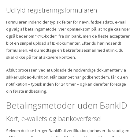
Udfyld registreringsformularen
Formularen indeholder typisk felter for navn, fødselsdato, e‑mail
og valg af betalingsmetode. Vær opmærksom på, at nogle casinoer
også beder om “KYC‑koder” fra din bank, men de fleste accepterer
blot en simpel upload af ID‑dokumenter. Efter du har indsendt
formularen, vil du modtage en bekræftelsesmail med et link, du
skal klikke på for at aktivere kontoen.
Afslut processen ved at uploade de nødvendige dokumenter via
sikker upload‑funktion. Når casinoet har godkendt dem, får du en
notifikation – typisk inden for 24 timer – og kan derefter foretage
din første indbetaling.
Betalingsmetoder uden BankID
Kort, e‑wallets og bankoverførsel
Selvom du ikke bruger BankID til verifikation, behøver du stadig en