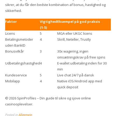
sikrer, at du får den bedste kombination af bonus, hastighed og
sikkerhed.
Faktor
Vigtighed
Eksempel på god praksis
(1‑5)
Licens
5
MGA eller UKGC licens
Betalingsmetoder
4
Skrill, Neteller, Trustly
uden BankID
Bonusvilkår
3
30x wagering, ingen
omsætningskrav på free spins
Udbetalingshastighed
4
E‑wallet udbetaling inden for 30
min
Kundeservice
5
Live chat 24/7 på dansk
Mobilapp
4
Native iOS/Android app med
quick deposit
© 2026 SpinProfiles – Din guide til sikre og sjove online
casinooplevelser.
Posted in
Allgemein