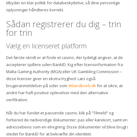
tilbyder en klar politik for databeskyttelse, så dine personlige
oplysninger håndteres korrekt.
Sådan registrerer du dig – trin
for trin
Vælg en licenseret platform
Det første skridt er at finde et casino, der tydeligt angiver, at de
accepterer spillere uden BankID. Kig efter licensinformation fra
Malta Gaming Authority (MGA) eller UK Gambling Commission –
disse licenser giver en ekstra tryghed. Læs også
brugeranmeldelser på sider som
ditlandkoeb.dk
for at sikre, at
andre har haft positive oplevelser med den alternative
verifikation.
Når du har fundet et passende casino, klik på “Tilmeld” og
forbered de nødvendige dokumenter: pas eller kørekort, samt en
adressebevis som en elregning. Disse dokumenter vil blive brugt i
stedet for BankID for at bekræfte din identitet.