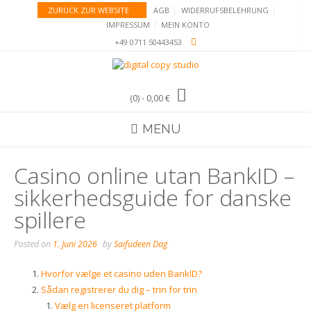
Skip
ZURÜCK ZUR WEBSITE
AGB
WIDERRUFSBELEHRUNG
to
IMPRESSUM
MEIN KONTO
content
+49 0711 50443453
(0)
- 0,00 €
MENU
Casino online utan BankID –
sikkerhedsguide for danske
spillere
Posted on
1. Juni 2026
by
Saifudeen Dag
Hvorfor vælge et casino uden BankID?
Sådan registrerer du dig – trin for trin
Vælg en licenseret platform