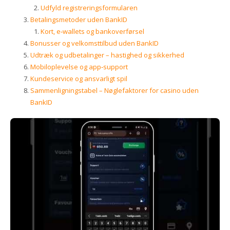
Udfyld registreringsformularen
Betalingsmetoder uden BankID
Kort, e‑wallets og bankoverførsel
Bonusser og velkomsttilbud uden BankID
Udtræk og udbetalinger – hastighed og sikkerhed
Mobiloplevelse og app‑support
Kundeservice og ansvarligt spil
Sammenligningstabel – Nøglefaktorer for casino uden
BankID