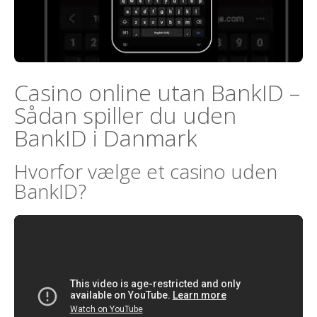
Casino online utan BankID –
Sådan spiller du uden
BankID i Danmark
Hvorfor vælge et casino uden
BankID?