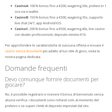
CasinoA
: 100 % bonus fino a €200, wagering 30x, prelievi in 1
ora via e‑wallet.
CasinoB
: 150 % bonus fino a €300, wagering 35x, supporto
live chat 24/7, app Android/iOS.
CasinoC
: 200 % bonus fino a €500, wagering 40x, live casino
con dealer professionisti, deposito minimo €10.
Per approfondire le caratteristiche di ciascuna offerta e trovare il
casino senza documenti
più adatto al tuo stile di gioco, visita la
nostra pagina dedicata.
Domande frequenti
Devo comunque fornire documenti per
giocare?
No, è possibile registrarsi e ricevere il bonus di benvenuto senza
alcuna verifica. I documenti sono richiesti solo al momento del
prelievo o se superi i limiti di deposito impostati dal sito.