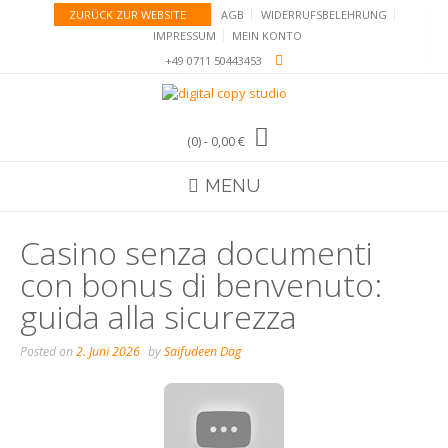
Skip
ZURÜCK ZUR WEBSITE
AGB
WIDERRUFSBELEHRUNG
to
IMPRESSUM
MEIN KONTO
content
+49 0711 50443453
(0)
- 0,00 €
MENU
Casino senza documenti
con bonus di benvenuto:
guida alla sicurezza
Posted on
2. Juni 2026
by
Saifudeen Dag