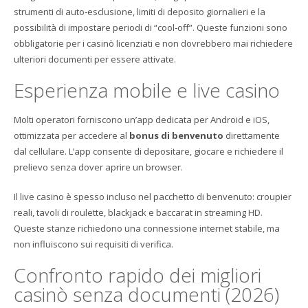
strumenti di auto‑esclusione, limiti di deposito giornalieri e la
possibilità di impostare periodi di “cool‑off”. Queste funzioni sono
obbligatorie per i casinò licenziati e non dovrebbero mai richiedere
ulteriori documenti per essere attivate.
Esperienza mobile e live casino
Molti operatori forniscono un’app dedicata per Android e iOS,
ottimizzata per accedere al
bonus di benvenuto
direttamente
dal cellulare. L’app consente di depositare, giocare e richiedere il
prelievo senza dover aprire un browser.
Il live casino è spesso incluso nel pacchetto di benvenuto: croupier
reali, tavoli di roulette, blackjack e baccarat in streaming HD.
Queste stanze richiedono una connessione internet stabile, ma
non influiscono sui requisiti di verifica.
Confronto rapido dei migliori
casinò senza documenti (2026)