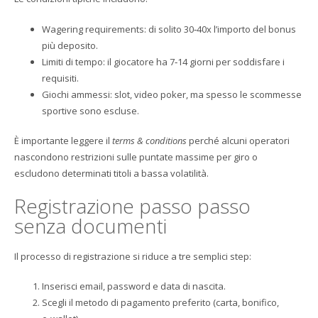
Wagering requirements: di solito 30‑40x l’importo del bonus
più deposito.
Limiti di tempo: il giocatore ha 7‑14 giorni per soddisfare i
requisiti.
Giochi ammessi: slot, video poker, ma spesso le scommesse
sportive sono escluse.
È importante leggere il
terms & conditions
perché alcuni operatori
nascondono restrizioni sulle puntate massime per giro o
escludono determinati titoli a bassa volatilità.
Registrazione passo passo
senza documenti
Il processo di registrazione si riduce a tre semplici step:
Inserisci email, password e data di nascita.
Scegli il metodo di pagamento preferito (carta, bonifico,