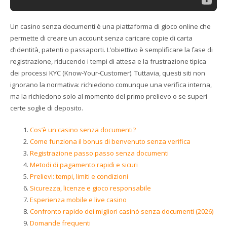
Un casino senza documenti è una piattaforma di gioco online che
permette di creare un account senza caricare copie di carta
d’identità, patenti o passaporti. L’obiettivo è semplificare la fase di
registrazione, riducendo i tempi di attesa e la frustrazione tipica
dei processi KYC (Know‑Your‑Customer). Tuttavia, questi siti non
ignorano la normativa: richiedono comunque una verifica interna,
ma la richiedono solo al momento del primo prelievo o se superi
certe soglie di deposito.
Cos’è un casino senza documenti?
Come funziona il bonus di benvenuto senza verifica
Registrazione passo passo senza documenti
Metodi di pagamento rapidi e sicuri
Prelievi: tempi, limiti e condizioni
Sicurezza, licenze e gioco responsabile
Esperienza mobile e live casino
Confronto rapido dei migliori casinò senza documenti (2026)
Domande frequenti