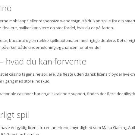
sino
erne mobilapps eller responsive webdesign, så du kan spille fra din smart
‑dealere, hvilket kan være en stor fordel, hvis du er på farten.
ette, baccarat og en række spilleautomater med rigtige dealere. Det er vigtig
tte påvirker både underholdning og chancen for at vinde.
– hvad du kan forvente
 et casino tager sine spillere. De fleste uden dansk licens tilbyder live‑c
år i gang med store indskud.
onale casinoer har engelsktalende support, findes der flere der tilbyd
ligt spil
ig have en gyldig licens fra en anerkendt myndighed som Malta Gaming Auth
, RNG‑test og fair play.