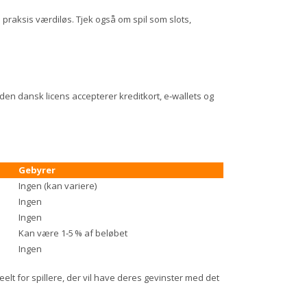
praksis værdiløs. Tjek også om spil som slots,
uden dansk licens accepterer kreditkort, e‑wallets og
Gebyrer
Ingen (kan variere)
Ingen
Ingen
Kan være 1‑5 % af beløbet
Ingen
eelt for spillere, der vil have deres gevinster med det