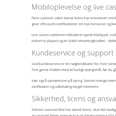
Mobiloplevelse og live ca
Flere casinoer uden dansk licens har investeret i mod
giver ofte push‑notifikationer om nye bonusser og live
Live casino‑sektionen inkluderer typisk blackjack, roul
(return to player) og en stabil streamingkvalitet – de
Kundeservice og support 
God kundeservice er en nøgleindikator for, hvor seriøst
Test gerne chatten med et hurtigt spørgsmål, før du g
Vær også opmærksom på sprog. Selvom mange internati
verifikation og udbetaling meget nemmere.
Sikkerhed, licens og ansvar
Selvom casinoet ikke har dansk licens, skal det stad
at casinoet følger strenge krav til datakryptering (SSL)