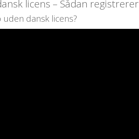
dansk licens – Sådan registrerer
o uden dansk licens?