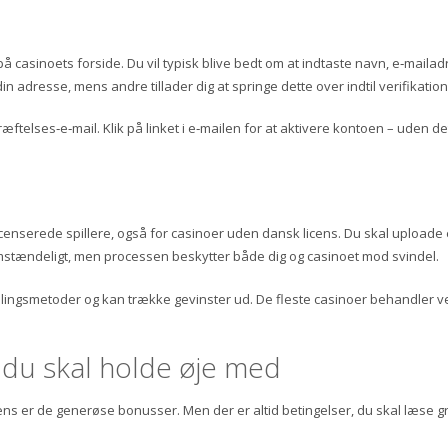
p” på casinoets forside. Du vil typisk blive bedt om at indtaste navn, e‑ma
 adresse, mens andre tillader dig at springe dette over indtil verifikatio
æftelses‑e‑mail. Klik på linket i e‑mailen for at aktivere kontoen – uden d
licenserede spillere, også for casinoer uden dansk licens. Du skal uploade e
omstændeligt, men processen beskytter både dig og casinoet mod svindel.
etalingsmetoder og kan trække gevinster ud. De fleste casinoer behandler v
 du skal holde øje med
cens er de generøse bonusser. Men der er altid betingelser, du skal læse g