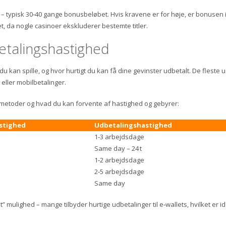
 typisk 30‑40 gange bonusbeløbet. Hvis kravene er for høje, er bonusen i 
et, da nogle casinoer ekskluderer bestemte titler.
talingshastighed
u kan spille, og hvor hurtigt du kan få dine gevinster udbetalt. De fleste 
 eller mobilbetalinger.
smetoder og hvad du kan forvente af hastighed og gebyrer:
stighed
Udbetalingshastighed
1‑3 arbejdsdage
Same day – 24 t
1‑2 arbejdsdage
2‑5 arbejdsdage
Same day
” mulighed – mange tilbyder hurtige udbetalinger til e‑wallets, hvilket er id