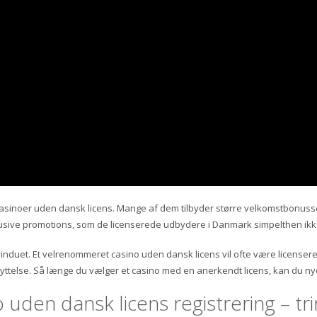
od casinoer uden dansk licens. Mange af dem tilbyder større velkomstbonus
sklusive promotions, som de licenserede udbydere i Danmark simpelthen ikk
induet. Et velrenommeret casino uden dansk licens vil ofte være licenseret 
skyttelse. Så længe du vælger et casino med en anerkendt licens, kan du 
uden dansk licens registrering – trin