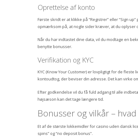
Oprettelse af konto
Første skridt er at klikke på “Registrer” eller “Sign u
opmærksom på, at nogle sider kræver, at du oplyser din
Når du har indtastet dine data, vil du modtage en bekr
benytte bonusser.
Verifikation og KYC
KYC (Know Your Customer) er lovpligtigt for de fleste 
kontoudtog, der beviser din adresse. Det kan virke 
Efter godkendelse vil du få fuld adgang til alle indb
højsæson kan det tage længere tid.
Bonusser og vilkår – hvad
Et af de største lokkemidler for casino uden dansk li
spins” og “no deposit bonus”.