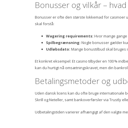
Bonusser og vilkår – hvad
Bonusser er ofte den største lokkemad for casinoer u
skal forstå:
Wagering requirements:
Hvor mange gange s
Spilbegrænsning:
Nogle bonusser gælder kun p
Udløbsdato:
Mange bonustilbud skal bruges i
Et konkret eksempel: Et casino tilbyder en 100 % indbet
kan du hurtigt nå omsætningskravet, men din bankrol
Betalingsmetoder og udbe
Uden dansk licens kan du ofte bruge internationale b
Skrill og Neteller, samt bankoverførsler via Trustly ell
Udbetalingstiden varierer afhængigt af den valgte met
Betalingsmetode
Udbetalin