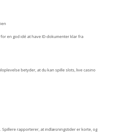
vien
rfor en god idé at have ID‑dokumenter klar fra
plevelse betyder, at du kan spille slots, live casino
Spillere rapporterer, at indlæsningstider er korte, og