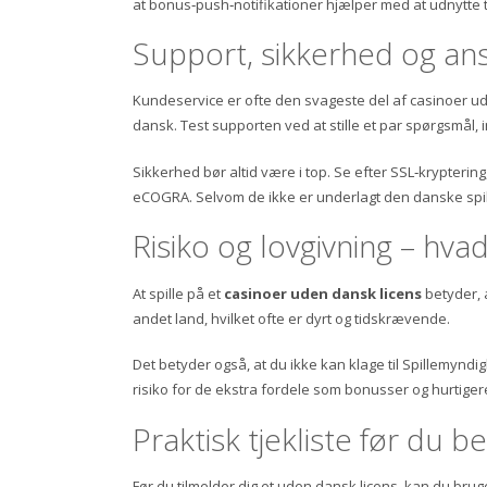
at bonus‑push‑notifikationer hjælper med at udnytte
Support, sikkerhed og ansv
Kundeservice er ofte den svageste del af casinoer ud
dansk. Test supporten ved at stille et par spørgsmål, 
Sikkerhed bør altid være i top. Se efter SSL‑krypter
eCOGRA. Selvom de ikke er underlagt den danske spi
Risiko og lovgivning – hva
At spille på et
casinoer uden dansk licens
betyder, a
andet land, hvilket ofte er dyrt og tidskrævende.
Det betyder også, at du ikke kan klage til Spillemyn
risiko for de ekstra fordele som bonusser og hurtiger
Praktisk tjekliste før du 
Før du tilmelder dig et uden dansk licens, kan du bruge 