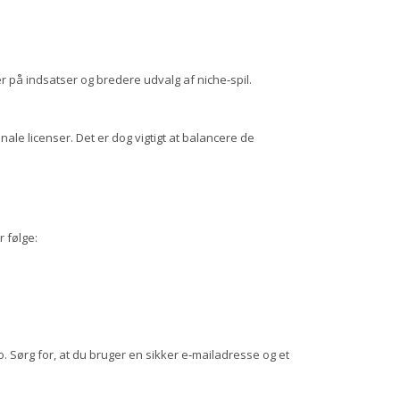
r på indsatser og bredere udvalg af niche‑spil.
ale licenser. Det er dog vigtigt at balancere de
r følge:
o. Sørg for, at du bruger en sikker e‑mailadresse og et