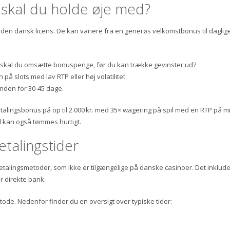
 skal du holde øje med?
den dansk licens. De kan variere fra en generøs velkomstbonus til dagli
kal du omsætte bonuspenge, før du kan trække gevinster ud?
å slots med lav RTP eller høj volatilitet.
nden for 30‑45 dage.
alingsbonus på op til 2.000 kr. med 35× wagering på spil med en RTP på minds
l kan også tømmes hurtigt.
talingstider
etalingsmetoder, som ikke er tilgængelige på danske casinoer. Det inklud
er direkte bank.
ode. Nedenfor finder du en oversigt over typiske tider:
gstid
Bemærkninger