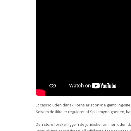
Et casino uden dansk licens er et online gambling‑si
Selvom de ikke er reguleret af Spillemyndigheden, kan
Den store forskel ligger i de juridiske rammer: uden 
være ekstra opmærksom på vilkårene for bonusser, be