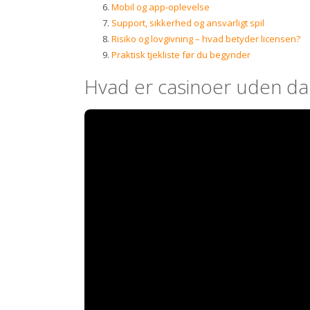
Mobil og app‑oplevelse
Support, sikkerhed og ansvarligt spil
Risiko og lovgivning – hvad betyder licensen?
Praktisk tjekliste før du begynder
Hvad er casinoer uden dan