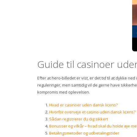
Guide til casinoer uden
Efter at hero‑billedet er vist, er det tid til at dykke
reguleringer, men samtidig vil de gerne have sikkerhed
kompromis med oplevelsen.
Hvad er casinoer uden dansk licens?
Hvorfor overveje et casino uden dansk licens?
Sådan registrerer du dig sikkert
Bonusser og vilkår – hvad skal du holde øje m
Betalingsmetoder og udbetalingstider