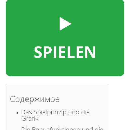
▶️
SPIELEN
Содержимое
Das Spielprinzip und die
Grafik
Die Bonusfunktionen und die