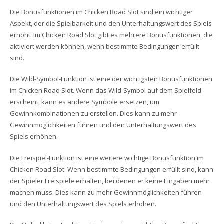
Die Bonusfunktionen im Chicken Road Slot sind ein wichtiger
Aspekt, der die Spielbarkeit und den Unterhaltungswert des Spiels
erhöht. Im Chicken Road Slot gibt es mehrere Bonusfunktionen, die
aktiviert werden können, wenn bestimmte Bedingungen erfüllt
sind.
Die Wild-Symbol-Funktion ist eine der wichtigsten Bonusfunktionen
im Chicken Road Slot. Wenn das Wild-Symbol auf dem Spielfeld
erscheint, kann es andere Symbole ersetzen, um
Gewinnkombinationen zu erstellen. Dies kann zu mehr
Gewinnmöglichkeiten führen und den Unterhaltungswert des
Spiels erhöhen.
Die Freispiel-Funktion ist eine weitere wichtige Bonusfunktion im
Chicken Road Slot. Wenn bestimmte Bedingungen erfüllt sind, kann
der Spieler Freispiele erhalten, bei denen er keine Eingaben mehr
machen muss. Dies kann zu mehr Gewinnmöglichkeiten führen
und den Unterhaltungswert des Spiels erhöhen.