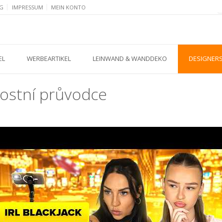
G
IMPRESSUM
MEIN KONTO
EL
WERBEARTIKEL
LEINWAND & WANDDEKO
DESIGNER
nostní průvodce