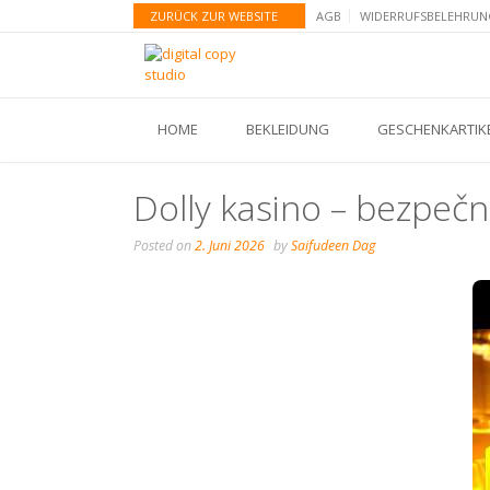
Skip
ZURÜCK ZUR WEBSITE
AGB
WIDERRUFSBELEHRUN
to
content
HOME
BEKLEIDUNG
GESCHENKARTIK
Dolly kasino – bezpeč
Posted on
2. Juni 2026
by
Saifudeen Dag