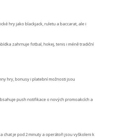
ké hry jako blackjack, ruletu a baccarat, ale i
dka zahrnuje fotbal, hokej, tenis i méně tradiční
hny hry, bonusy i platební možnosti jsou
 obsahuje push notifikace o nových promoakcích a
a chat je pod 2 minuty a operátoři jsou vyškoleni k