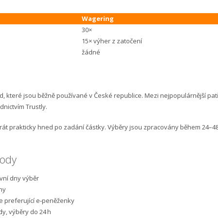
Wagering
30×
15× výher z zatočení
žádné
, které jsou běžně používané v České republice. Mezi nejpopulárnější patří
dnictvím Trustly.
rát prakticky hned po zadání částky. Výběry jsou zpracovány během 24–48
tody
vní dny výběr
iny
če preferující e‑peněženky
dy, výběry do 24 h