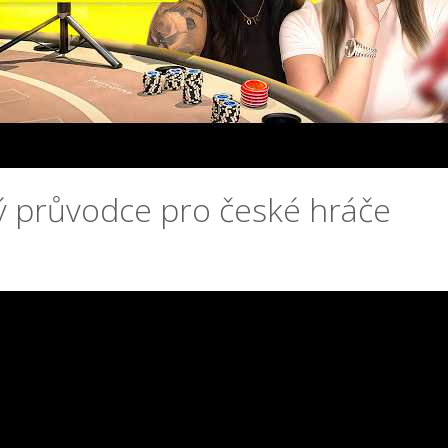
ký průvodce pro české hráče