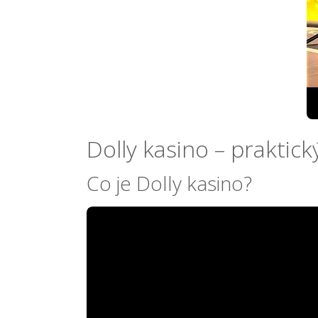
Dolly kasino – praktic
Co je Dolly kasino?