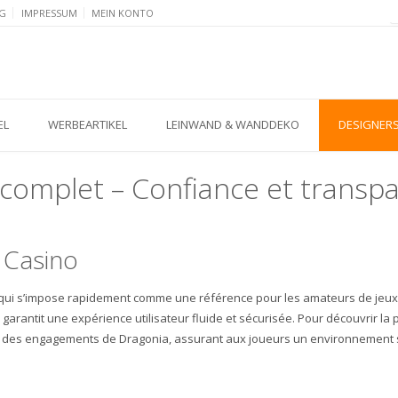
G
IMPRESSUM
MEIN KONTO
EL
WERBEARTIKEL
LEINWAND & WANDDEKO
DESIGNER
 complet – Confiance et transp
 Casino
 qui s’impose rapidement comme une référence pour les amateurs de jeux 
arantit une expérience utilisateur fluide et sécurisée. Pour découvrir la
cœur des engagements de Dragonia, assurant aux joueurs un environnement 