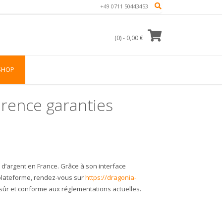
+49 0711 50443453
(0)
- 0,00 €
SHOP
arence garanties
d’argent en France. Grâce à son interface
 plateforme, rendez-vous sur
https://dragonia-
sûr et conforme aux réglementations actuelles.