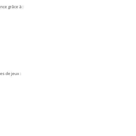
nce grâce à :
es de jeux :