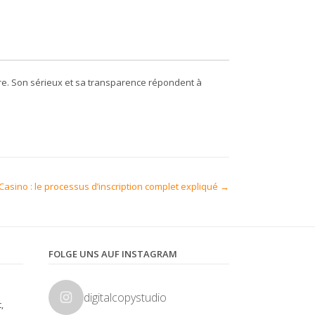
aire. Son sérieux et sa transparence répondent à
asino : le processus d’inscription complet expliqué
→
FOLGE UNS AUF INSTAGRAM
digitalcopystudio
,