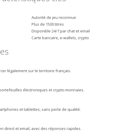
Dragonia Casino
Autorité de jeu reconnue
Plus de 1500 titres
Disponible 24/7 par chat et email
Carte bancaire, e-wallets, crypto
tes
cer légalement sur le territoire français.
portefeuilles électroniques et crypto-monnaies.
artphones et tablettes, sans perte de qualité.
t en direct et email, avec des réponses rapides.