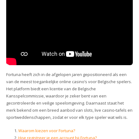
Fortuna heeft zich in de afgelopen jaren gepositioneerd als een
van de meest toegankelijke online casino’s voor Belgische spelers.
Het platform biedt een licentie van de Belgische
Kansspelcommissie, waardoor je zeker bent van een
gecontroleerde en veilige speelomgeving. Daarnaast staat het
merk bekend om een breed aanbod van slots, live casino‑tafels en
sportweddenschappen, zodat er voor elk type speler wat wils is.
Waarom kiezen voor Fortuna?
Hoe registreer je een account bij Fortuna?