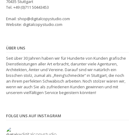
70435 Stuttgart
Tel. +49 (0)711 50443453
Email: shop@digitalcopystudio.com
Website: digitalcopystudio.com
ÜBER UNS
Seit über 30 Jahren haben wir für Hunderte von Kunden grafische
Dienstleistungen aller Art erbracht, darunter viele Agenturen,
Architekten, Ämter und Vereine. Darauf sind wir natürlich ein
bisschen stolz, zumal als „Reing’schmeckte“ in Stuttgart, die noch
an ihrem perfekten Schwäbisch arbeiten. Noch stolzer wären wir,
wenn wir auch Sie als zufriedenen Kunden gewinnen und mit
unserem vielfältigen Service begeistern könnten!
FOLGE UNS AUF INSTAGRAM
digitalcopystudio