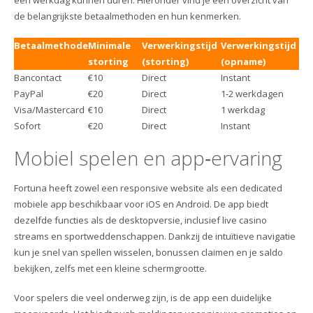
de belangrijkste betaalmethoden en hun kenmerken.
Betaalmethode
Minimale
Verwerkingstijd
Verwerkingstijd
storting
(storting)
(opname)
Bancontact
€10
Direct
Instant
PayPal
€20
Direct
1‑2 werkdagen
Visa/Mastercard
€10
Direct
1 werkdag
Sofort
€20
Direct
Instant
Mobiel spelen en app‑ervaring
Fortuna heeft zowel een responsive website als een dedicated
mobiele app beschikbaar voor iOS en Android. De app biedt
dezelfde functies als de desktopversie, inclusief live casino
streams en sportweddenschappen. Dankzij de intuïtieve navigatie
kun je snel van spellen wisselen, bonussen claimen en je saldo
bekijken, zelfs met een kleine schermgrootte.
Voor spelers die veel onderweg zijn, is de app een duidelijke