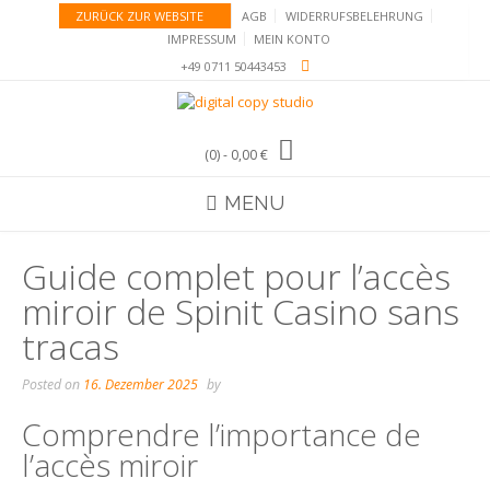
Skip
ZURÜCK ZUR WEBSITE
AGB
WIDERRUFSBELEHRUNG
to
IMPRESSUM
MEIN KONTO
content
+49 0711 50443453
(0)
- 0,00 €
MENU
Guide complet pour l’accès
miroir de Spinit Casino sans
tracas
Posted on
16. Dezember 2025
by
Comprendre l’importance de
l’accès miroir