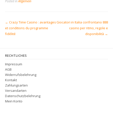
Posted in
Allgemein
Post
←
Crazy Time Casino : avantages
Giocatori in Italia confrontano 888
navigation
et conditions du programme
casino per ritmo, regole e
fidélité
disponibilità
→
RECHTLICHES
Impressum
AGB
Widerrufsbelehrung
Kontakt
Zahlungsarten
Versandarten
Datenschutzbelehrung
Mein Konto