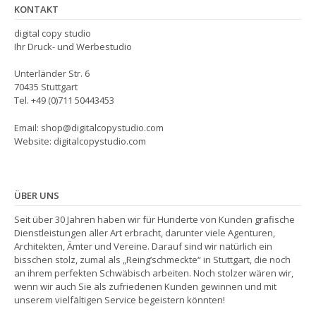
KONTAKT
digital copy studio
Ihr Druck- und Werbestudio
Unterländer Str. 6
70435 Stuttgart
Tel. +49 (0)711 50443453
Email: shop@digitalcopystudio.com
Website: digitalcopystudio.com
ÜBER UNS
Seit über 30 Jahren haben wir für Hunderte von Kunden grafische
Dienstleistungen aller Art erbracht, darunter viele Agenturen,
Architekten, Ämter und Vereine. Darauf sind wir natürlich ein
bisschen stolz, zumal als „Reing’schmeckte“ in Stuttgart, die noch
an ihrem perfekten Schwäbisch arbeiten. Noch stolzer wären wir,
wenn wir auch Sie als zufriedenen Kunden gewinnen und mit
unserem vielfältigen Service begeistern könnten!