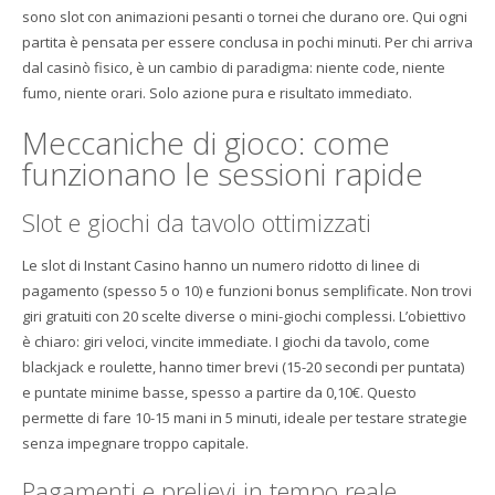
sono slot con animazioni pesanti o tornei che durano ore. Qui ogni
partita è pensata per essere conclusa in pochi minuti. Per chi arriva
dal casinò fisico, è un cambio di paradigma: niente code, niente
fumo, niente orari. Solo azione pura e risultato immediato.
Meccaniche di gioco: come
funzionano le sessioni rapide
Slot e giochi da tavolo ottimizzati
Le slot di Instant Casino hanno un numero ridotto di linee di
pagamento (spesso 5 o 10) e funzioni bonus semplificate. Non trovi
giri gratuiti con 20 scelte diverse o mini-giochi complessi. L’obiettivo
è chiaro: giri veloci, vincite immediate. I giochi da tavolo, come
blackjack e roulette, hanno timer brevi (15-20 secondi per puntata)
e puntate minime basse, spesso a partire da 0,10€. Questo
permette di fare 10-15 mani in 5 minuti, ideale per testare strategie
senza impegnare troppo capitale.
Pagamenti e prelievi in tempo reale