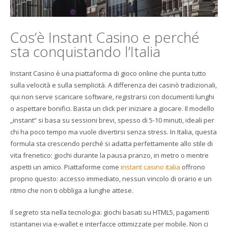
Cos’è Instant Casino e perché
sta conquistando l’Italia
Instant Casino è una piattaforma di gioco online che punta tutto
sulla velocità e sulla semplicità. A differenza dei casinò tradizionali,
qui non serve scaricare software, registrarsi con documenti lunghi
o aspettare bonifici. Basta un click per iniziare a giocare. Il modello
„instant“ si basa su sessioni brevi, spesso di 5-10 minuti, ideali per
chi ha poco tempo ma vuole divertirsi senza stress. In Italia, questa
formula sta crescendo perché si adatta perfettamente allo stile di
vita frenetico: giochi durante la pausa pranzo, in metro o mentre
aspetti un amico. Piattaforme come
instant casino italia
offrono
proprio questo: accesso immediato, nessun vincolo di orario e un
ritmo che non ti obbliga a lunghe attese.
Il segreto sta nella tecnologia: giochi basati su HTML5, pagamenti
istantanei via e-wallet e interfacce ottimizzate per mobile. Non ci