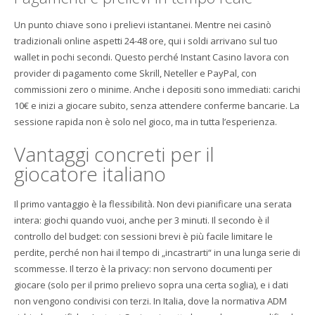
Un punto chiave sono i prelievi istantanei. Mentre nei casinò
tradizionali online aspetti 24-48 ore, qui i soldi arrivano sul tuo
wallet in pochi secondi. Questo perché Instant Casino lavora con
provider di pagamento come Skrill, Neteller e PayPal, con
commissioni zero o minime. Anche i depositi sono immediati: carichi
10€ e inizi a giocare subito, senza attendere conferme bancarie. La
sessione rapida non è solo nel gioco, ma in tutta l’esperienza.
Vantaggi concreti per il
giocatore italiano
Il primo vantaggio è la flessibilità. Non devi pianificare una serata
intera: giochi quando vuoi, anche per 3 minuti. Il secondo è il
controllo del budget: con sessioni brevi è più facile limitare le
perdite, perché non hai il tempo di „incastrarti“ in una lunga serie di
scommesse. Il terzo è la privacy: non servono documenti per
giocare (solo per il primo prelievo sopra una certa soglia), e i dati
non vengono condivisi con terzi. In Italia, dove la normativa ADM