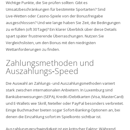
Wichtige Punkte, die Sie prüfen sollten: Gibt es
Umsatzbeschränkungen für bestimmte Sportarten? Sind
Live‑Wetten oder Casino‑Spiele von der Bonusfreigabe
ausgeschlossen? Und wie lange haben Sie Zeit, die Bedingungen
zu erfüllen (oft 30 Tage)? Ein klarer Überblick über diese Details
spart später frustrierende Überraschungen. Nutzen Sie
Vergleichslisten, um den Bonus mit den niedrigsten
Wettanforderungen zu finden.
Zahlungsmethoden und
Auszahlungs‑Speed
Die Auswahl an Zahlungs‑ und Auszahlungsmethoden variiert
stark zwischen internationalen Anbietern. In Luxemburg sind
Banküberweisungen (SEPA), Kredit‑/Debitkarten (Visa, MasterCard)
und E‑Wallets wie Skrill, Neteller oder PayPal besonders verbreitet.
Einige Buchmacher bieten sogar Sofort‑Banking‑Optionen an, bei
denen die Einzahlung sofort im Spielkonto sichtbar ist.
Auszahlungsgeschwindigkeit ist ein kritischer Faktor: Während