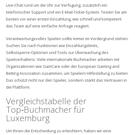
Live‑Chat rund um die Uhr zur Verfügung, zusätzlich ein
telefonischer Support und ein E‑Mail‑Ticket‑System. Testen Sie am
besten vor einer ersten Einzahlung, wie schnell und kompetent
das Team auf eine einfache Anfrage reagiert.
Verantwortungsvolles Spielen sollte immer im Vordergrund stehen.
Suchen Sie nach Funktionen wie Einzahlungslimits,
Selbstsperre‑Optionen und Tools zur Überwachung des
Spielverhaltens. Viele internationale Buchmacher arbeiten mit
Organisationen wie GamCare oder der European Gaming and
Betting Association zusammen, um Spielern Hilfestellung zu bieten.
Das schützt nicht nur den Spieler, sondern stärkt das Vertrauen in
die Plattform.
Vergleichstabelle der
Top‑Buchmacher für
Luxemburg
Um Ihnen die Entscheidung zu erleichtern, haben wir eine