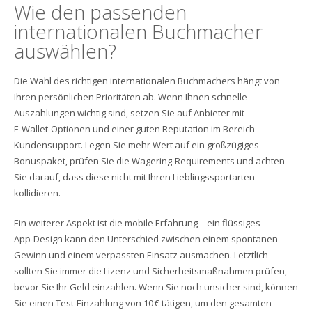
Wie den passenden
internationalen Buchmacher
auswählen?
Die Wahl des richtigen internationalen Buchmachers hängt von
Ihren persönlichen Prioritäten ab. Wenn Ihnen schnelle
Auszahlungen wichtig sind, setzen Sie auf Anbieter mit
E‑Wallet‑Optionen und einer guten Reputation im Bereich
Kundensupport. Legen Sie mehr Wert auf ein großzügiges
Bonuspaket, prüfen Sie die Wagering‑Requirements und achten
Sie darauf, dass diese nicht mit Ihren Lieblingssportarten
kollidieren.
Ein weiterer Aspekt ist die mobile Erfahrung – ein flüssiges
App‑Design kann den Unterschied zwischen einem spontanen
Gewinn und einem verpassten Einsatz ausmachen. Letztlich
sollten Sie immer die Lizenz und Sicherheitsmaßnahmen prüfen,
bevor Sie Ihr Geld einzahlen. Wenn Sie noch unsicher sind, können
Sie einen Test‑Einzahlung von 10 € tätigen, um den gesamten