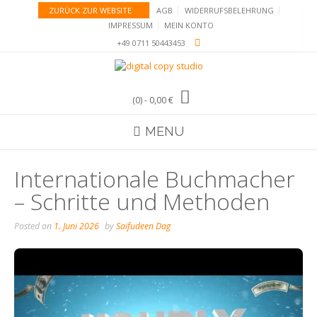
Skip
ZURÜCK ZUR WEBSITE
AGB
WIDERRUFSBELEHRUNG
to
IMPRESSUM
MEIN KONTO
content
+49 0711 50443453
(0)
- 0,00 €
MENU
Internationale Buchmacher
– Schritte und Methoden
Posted on
1. Juni 2026
by
Saifudeen Dag