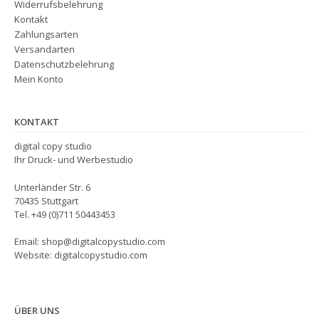
Widerrufsbelehrung
Kontakt
Zahlungsarten
Versandarten
Datenschutzbelehrung
Mein Konto
KONTAKT
digital copy studio
Ihr Druck- und Werbestudio
Unterländer Str. 6
70435 Stuttgart
Tel. +49 (0)711 50443453
Email: shop@digitalcopystudio.com
Website: digitalcopystudio.com
ÜBER UNS