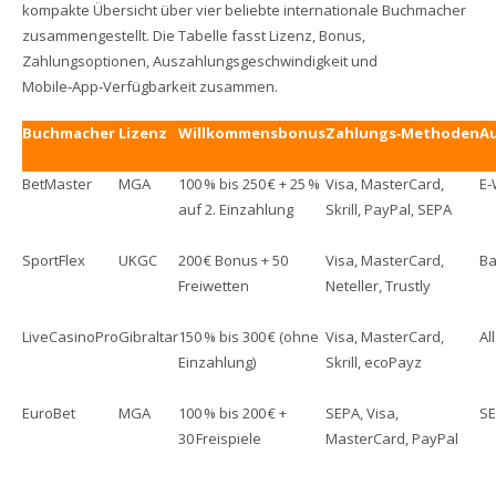
kompakte Übersicht über vier beliebte internationale Buchmacher
zusammengestellt. Die Tabelle fasst Lizenz, Bonus,
Zahlungsoptionen, Auszahlungsgeschwindigkeit und
Mobile‑App‑Verfügbarkeit zusammen.
Buchmacher
Lizenz
Willkommensbonus
Zahlungs‑Methoden
A
BetMaster
MGA
100 % bis 250 € + 25 %
Visa, MasterCard,
E‑
auf 2. Einzahlung
Skrill, PayPal, SEPA
SportFlex
UKGC
200 € Bonus + 50
Visa, MasterCard,
Ba
Freiwetten
Neteller, Trustly
LiveCasinoPro
Gibraltar
150 % bis 300 € (ohne
Visa, MasterCard,
Al
Einzahlung)
Skrill, ecoPayz
EuroBet
MGA
100 % bis 200 € +
SEPA, Visa,
SE
30 Freispiele
MasterCard, PayPal