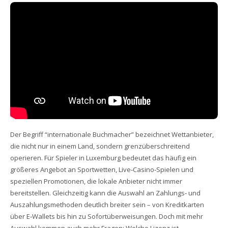
Der Begriff “internationale Buchmacher” bezeichnet Wettanbieter,
die nicht nur in einem Land, sondern grenzüberschreitend
operieren. Für Spieler in Luxemburg bedeutet das häufig ein
größeres Angebot an Sportwetten, Live‑Casino‑Spielen und
speziellen Promotionen, die lokale Anbieter nicht immer
bereitstellen. Gleichzeitig kann die Auswahl an Zahlungs‑ und
Auszahlungsmethoden deutlich breiter sein – von Kreditkarten
über E‑Wallets bis hin zu Sofortüberweisungen. Doch mit mehr