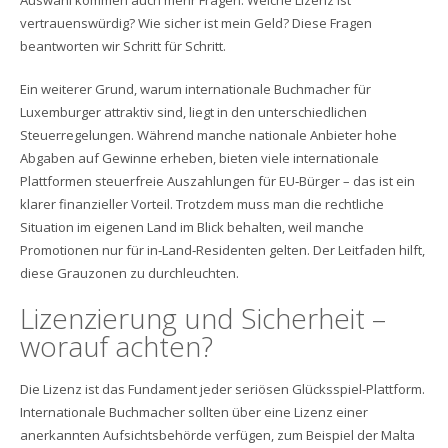
Auswahl kommen auch mehr Fragen: Welche Lizenz ist
vertrauenswürdig? Wie sicher ist mein Geld? Diese Fragen
beantworten wir Schritt für Schritt.
Ein weiterer Grund, warum internationale Buchmacher für
Luxemburger attraktiv sind, liegt in den unterschiedlichen
Steuerregelungen. Während manche nationale Anbieter hohe
Abgaben auf Gewinne erheben, bieten viele internationale
Plattformen steuerfreie Auszahlungen für EU‑Bürger – das ist ein
klarer finanzieller Vorteil. Trotzdem muss man die rechtliche
Situation im eigenen Land im Blick behalten, weil manche
Promotionen nur für in‑Land‑Residenten gelten. Der Leitfaden hilft,
diese Grauzonen zu durchleuchten.
Lizenzierung und Sicherheit –
worauf achten?
Die Lizenz ist das Fundament jeder seriösen Glücksspiel‑Plattform.
Internationale Buchmacher sollten über eine Lizenz einer
anerkannten Aufsichtsbehörde verfügen, zum Beispiel der Malta