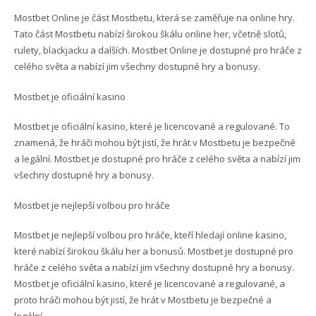
Mostbet Online je část Mostbetu, která se zaměřuje na online hry.
Tato část Mostbetu nabízí širokou škálu online her, včetně slotů,
rulety, blackjacku a dalších. Mostbet Online je dostupné pro hráče z
celého světa a nabízí jim všechny dostupné hry a bonusy.
Mostbet je oficiální kasino
Mostbet je oficiální kasino, které je licencované a regulované. To
znamená, že hráči mohou být jistí, že hrát v Mostbetu je bezpečné
a legální. Mostbet je dostupné pro hráče z celého světa a nabízí jim
všechny dostupné hry a bonusy.
Mostbet je nejlepší volbou pro hráče
Mostbet je nejlepší volbou pro hráče, kteří hledají online kasino,
které nabízí širokou škálu her a bonusů. Mostbet je dostupné pro
hráče z celého světa a nabízí jim všechny dostupné hry a bonusy.
Mostbet je oficiální kasino, které je licencované a regulované, a
proto hráči mohou být jistí, že hrát v Mostbetu je bezpečné a