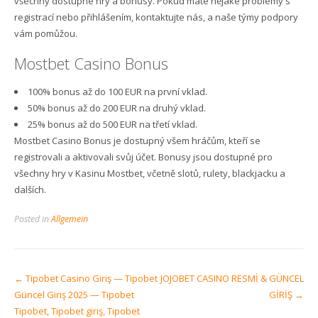
všechny dostupné hry a bonusy. Pokud máte nějaké problémy s
registrací nebo přihlášením, kontaktujte nás, a naše týmy podpory
vám pomůžou.
Mostbet Casino Bonus
100% bonus až do 100 EUR na první vklad.
50% bonus až do 200 EUR na druhý vklad.
25% bonus až do 500 EUR na třetí vklad.
Mostbet Casino Bonus je dostupný všem hráčům, kteří se
registrovali a aktivovali svůj účet. Bonusy jsou dostupné pro
všechny hry v Kasinu Mostbet, včetně slotů, rulety, blackjacku a
dalších.
Posted in
Allgemein
Post
←
Tipobet Casino Giriş — Tipobet
JOJOBET CASINO RESMİ & GÜNCEL
navigation
Güncel Giriş 2025 — Tipobet
GİRİŞ
→
Tipobet, Tipobet giriş, Tipobet