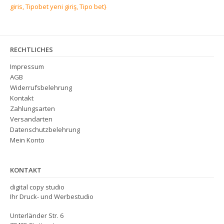
giris, Tipobet yeni giriş, Tipo bet}
RECHTLICHES
Impressum
AGB
Widerrufsbelehrung
Kontakt
Zahlungsarten
Versandarten
Datenschutzbelehrung
Mein Konto
KONTAKT
digital copy studio
Ihr Druck- und Werbestudio
Unterländer Str. 6