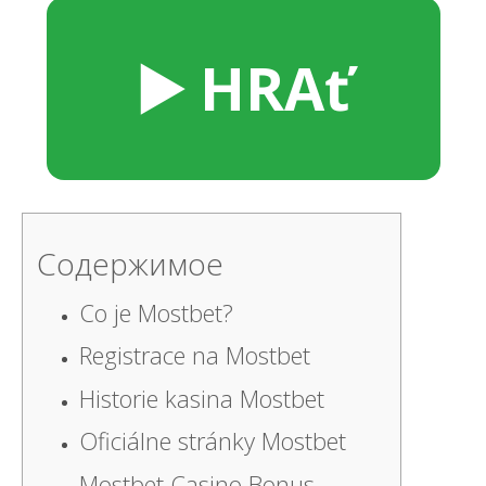
▶️ HRAť
Содержимое
Co je Mostbet?
Registrace na Mostbet
Historie kasina Mostbet
Oficiálne stránky Mostbet
Mostbet Casino Bonus