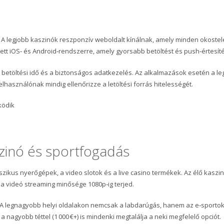
 A legjobb kaszinók reszponzív weboldalt kínálnak, amely minden okost
tett iOS‑ és Android‑rendszerre, amely gyorsabb betöltést és push‑értesíté
s betöltési idő és a biztonságos adatkezelés. Az alkalmazások esetén a 
felhasználónak mindig ellenőrizze a letöltési forrás hitelességét.
ködik
szinó és sportfogadás
ikus nyerőgépek, a video slotok és a live casino termékek. Az élő kaszi
 a videó streaming minősége 1080p‑ig terjed.
A legnagyobb helyi oldalakon nemcsak a labdarúgás, hanem az e‑sportok, a
 a nagyobb téttel (1 000 €+) is mindenki megtalálja a neki megfelelő opciót.