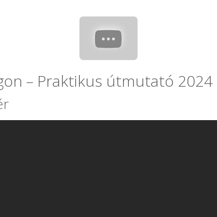
gon – Praktikus útmutató 2024
ér