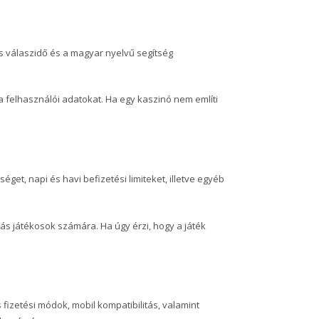
rs válaszidő és a magyar nyelvű segítség
 a felhasználói adatokat. Ha egy kaszinó nem említi
et, napi és havi befizetési limiteket, illetve egyéb
ás játékosok számára. Ha úgy érzi, hogy a játék
izetési módok, mobil kompatibilitás, valamint