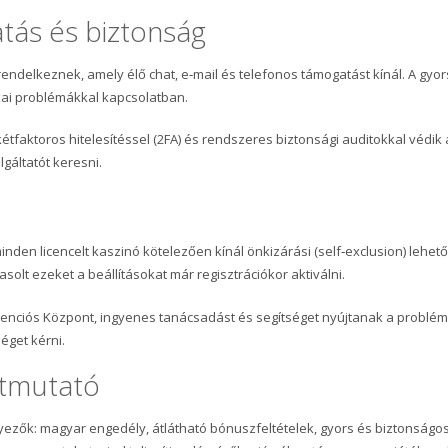
atás és biztonság
rendelkeznek, amely élő chat, e‑mail és telefonos támogatást kínál. A gyo
ikai problémákkal kapcsolatban.
 kétfaktoros hitelesítéssel (2FA) és rendszeres biztonsági auditokkal védik
gáltatót keresni.
 licencelt kaszinó kötelezően kínál önkizárási (self‑exclusion) lehetőség
solt ezeket a beállításokat már regisztrációkor aktiválni.
venciós Központ, ingyenes tanácsadást és segítséget nyújtanak a problém
éget kérni.
útmutató
zők: magyar engedély, átlátható bónuszfeltételek, gyors és biztonságos f