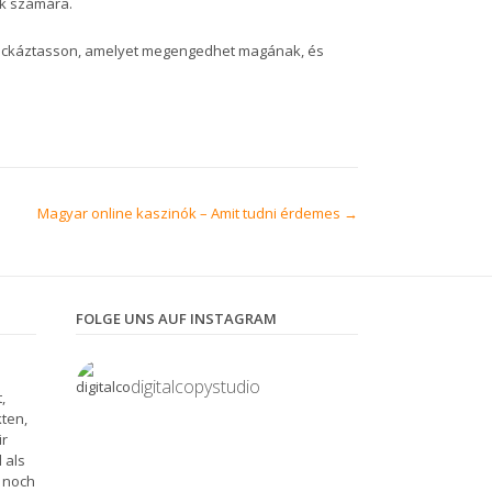
ok számára.
 kockáztasson, amelyet megengedhet magának, és
Magyar online kaszinók – Amit tudni érdemes
→
FOLGE UNS AUF INSTAGRAM
digitalcopystudio
,
kten,
ir
 als
e noch