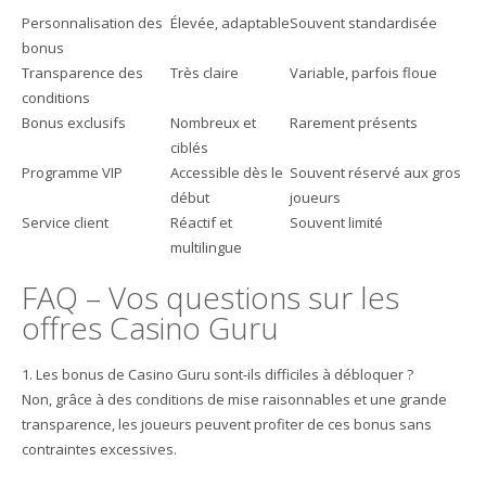
Personnalisation des
Élevée, adaptable
Souvent standardisée
bonus
Transparence des
Très claire
Variable, parfois floue
conditions
Bonus exclusifs
Nombreux et
Rarement présents
ciblés
Programme VIP
Accessible dès le
Souvent réservé aux gros
début
joueurs
Service client
Réactif et
Souvent limité
multilingue
FAQ – Vos questions sur les
offres Casino Guru
1. Les bonus de Casino Guru sont-ils difficiles à débloquer ?
Non, grâce à des conditions de mise raisonnables et une grande
transparence, les joueurs peuvent profiter de ces bonus sans
contraintes excessives.