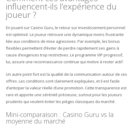
influencent-ils l’expérience du
joueur ?
En jouant sur Casino Guru, le retour sur investissement personnel
est optimisé. Le joueur retrouve une dynamique moins frustrante
liée aux conditions de mise agressives. Par exemple, les bonus
flexibles permettent d’éviter de perdre rapidement ses gains à
cause d’exigences trop restrictives. Le programme VIP progressif,
lui, assure une reconnaissance continue qui motive à rester actif.
Un autre point fort est la qualité de la communication autour de ces
offres. Les conditions sont clairement expliquées, et il est facile
d’anticiper la valeur réelle d’une promotion. Cette transparence est
rare et apporte une sérénité précieuse, surtout pour les joueurs
prudents qui veulent éviter les pièges classiques du marché.
Mini-comparaison : Casino Guru vs la
moyenne du marché
Criterion
Casino Guru
Moyenne du marché