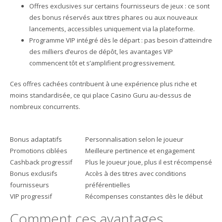
Offres exclusives sur certains fournisseurs de jeux : ce sont
des bonus réservés aux titres phares ou aux nouveaux
lancements, accessibles uniquement via la plateforme.
Programme VIP intégré dès le départ : pas besoin d’atteindre
des milliers d’euros de dépôt, les avantages VIP
commencent tôt et s’amplifient progressivement.
Ces offres cachées contribuent à une expérience plus riche et
moins standardisée, ce qui place Casino Guru au-dessus de
nombreux concurrents.
Type d’offre
Avantage principal
Bonus adaptatifs
Personnalisation selon le joueur
Promotions ciblées
Meilleure pertinence et engagement
Cashback progressif
Plus le joueur joue, plus il est récompensé
Bonus exclusifs
Accès à des titres avec conditions
fournisseurs
préférentielles
VIP progressif
Récompenses constantes dès le début
Comment ces avantages