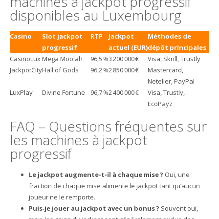
machines à jackpot progressif
disponibles au Luxembourg
Casino
Slot jackpot
RTP
Jackpot
Méthodes de
progressif
actuel (EUR)
dépôt principales
CasinoLux
Mega Moolah
96,5 %
3 200 000 €
Visa, Skrill, Trustly
JackpotCity
Hall of Gods
96,2 %
2 850 000 €
Mastercard,
Neteller, PayPal
LuxPlay
Divine Fortune
96,7 %
2 400 000 €
Visa, Trustly,
EcoPayz
FAQ – Questions fréquentes sur
les machines à jackpot
progressif
Le jackpot augmente-t-il à chaque mise ?
Oui, une
fraction de chaque mise alimente le jackpot tant qu’aucun
joueur ne le remporte.
Puis‑je jouer au jackpot avec un bonus ?
Souvent oui,