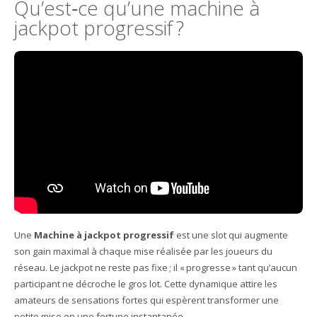
Qu’est‑ce qu’une machine à
jackpot progressif ?
Une
Machine à jackpot progressif
est une slot qui augmente
son gain maximal à chaque mise réalisée par les joueurs du
réseau. Le jackpot ne reste pas fixe ; il « progresse » tant qu’aucun
participant ne décroche le gros lot. Cette dynamique attire les
amateurs de sensations fortes qui espèrent transformer une
petite mise en une fortune instantanée.