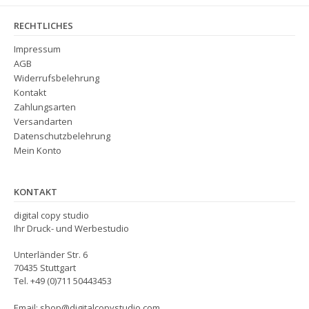
RECHTLICHES
Impressum
AGB
Widerrufsbelehrung
Kontakt
Zahlungsarten
Versandarten
Datenschutzbelehrung
Mein Konto
KONTAKT
digital copy studio
Ihr Druck- und Werbestudio
Unterländer Str. 6
70435 Stuttgart
Tel. +49 (0)711 50443453
Email: shop@digitalcopystudio.com