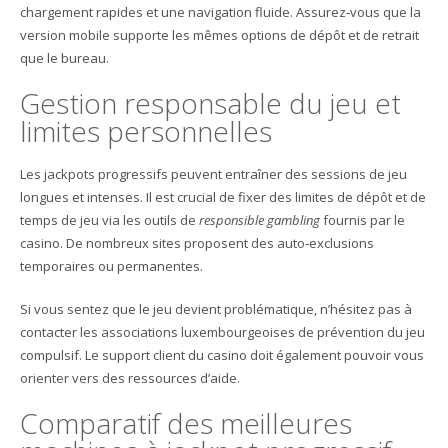
chargement rapides et une navigation fluide. Assurez‑vous que la
version mobile supporte les mêmes options de dépôt et de retrait
que le bureau.
Gestion responsable du jeu et
limites personnelles
Les jackpots progressifs peuvent entraîner des sessions de jeu
longues et intenses. Il est crucial de fixer des limites de dépôt et de
temps de jeu via les outils de
responsible gambling
fournis par le
casino. De nombreux sites proposent des auto‑exclusions
temporaires ou permanentes.
Si vous sentez que le jeu devient problématique, n’hésitez pas à
contacter les associations luxembourgeoises de prévention du jeu
compulsif. Le support client du casino doit également pouvoir vous
orienter vers des ressources d’aide.
Comparatif des meilleures