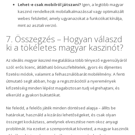
Lehet-e csak mobilról játszani?
Igen, a legtöbb magyar
kaszinó rendelkezik mobilalkalmazással vagy optimalizált
webes felülettel, amely ugyanazokat a funkciókat kínálja,
mint az asztali verzió.
7. Összegzés – Hogyan válaszd
ki a tökéletes magyar kaszinót?
Az ideális
magyar kaszinó
megtalálása több tényező egyensúlyáról
szól: erős licenc, átlátható bónuszfeltételek, gyors és díjmentes
fizetési módok, valamint a felhasználóbarát mobilélmény. A fenti
útmutató segít abban, hogy a regisztrációtól a nyeremények
kifizetéséig minden lépést magabiztosan tudj végrehajtani, és
elkerüld a gyakori buktatókat.
Ne feledd, a felelős játék minden döntésed alapja – állíts be
határokat, használd a kizárási lehetőségeket, és csak olyan
összeget kockáztass, amelynek elvesztése nem okoz anyagi
problémát. Ha ezeket a szempontokat követed, a magyar kaszinók