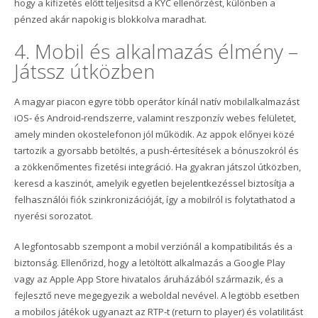
hogy a kifizetés előtt teljesítsd a KYC ellenőrzést, különben a
pénzed akár napokig is blokkolva maradhat.
4. Mobil és alkalmazás élmény –
Játssz útközben
A magyar piacon egyre több operátor kínál natív mobilalkalmazást
iOS‑ és Android‑rendszerre, valamint reszponzív webes felületet,
amely minden okostelefonon jól működik. Az appok előnyei közé
tartozik a gyorsabb betöltés, a push‑értesítések a bónuszokról és
a zökkenőmentes fizetési integráció. Ha gyakran játszol útközben,
keresd a kaszinót, amelyik egyetlen bejelentkezéssel biztosítja a
felhasználói fiók szinkronizációját, így a mobilról is folytathatod a
nyerési sorozatot.
A legfontosabb szempont a mobil verziónál a kompatibilitás és a
biztonság. Ellenőrizd, hogy a letöltött alkalmazás a Google Play
vagy az Apple App Store hivatalos áruházából származik, és a
fejlesztő neve megegyezik a weboldal nevével. A legtöbb esetben
a mobilos játékok ugyanazt az RTP‑t (return to player) és volatilitást