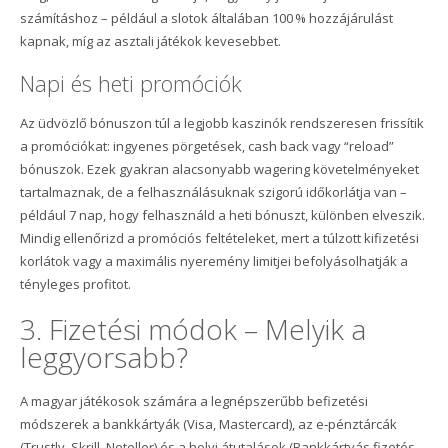
számításhoz – például a slotok általában 100 % hozzájárulást
kapnak, míg az asztali játékok kevesebbet.
Napi és heti promóciók
Az üdvözlő bónuszon túl a legjobb kaszinók rendszeresen frissítik
a promóciókat: ingyenes pörgetések, cash back vagy “reload”
bónuszok. Ezek gyakran alacsonyabb wagering követelményeket
tartalmaznak, de a felhasználásuknak szigorú időkorlátja van –
például 7 nap, hogy felhasználd a heti bónuszt, különben elveszik.
Mindig ellenőrizd a promóciós feltételeket, mert a túlzott kifizetési
korlátok vagy a maximális nyeremény limitjei befolyásolhatják a
tényleges profitot.
3. Fizetési módok – Melyik a
leggyorsabb?
A magyar játékosok számára a legnépszerűbb befizetési
módszerek a bankkártyák (Visa, Mastercard), az e‑pénztárcák
(Trustly, Skrill, Neteller) és a helyi átutalások (Bankkártyás fizetés,