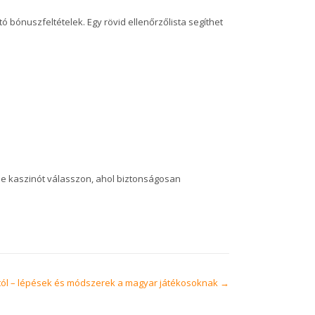
ó bónuszfeltételek. Egy rövid ellenőrzőlista segíthet
ne kaszinót válasszon, ahol biztonságosan
tól – lépések és módszerek a magyar játékosoknak
→