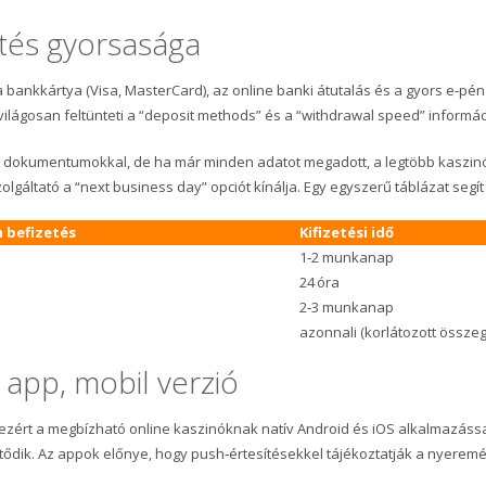
etés gyorsasága
bankkártya (Visa, MasterCard), az online banki átutalás és a gyors e‑pénz
világosan feltünteti a “deposit methods” és a “withdrawal speed” informác
C dokumentumokkal, de ha már minden adatot megadott, a legtöbb kaszinó 24
lgáltató a “next business day” opciót kínálja. Egy egyszerű táblázat segí
 befizetés
Kifizetési idő
1‑2 munkanap
24 óra
2‑3 munkanap
azonnali (korlátozott össze
: app, mobil verzió
ezért a megbízható online kaszinóknak natív Android és iOS alkalmazássa
ődik. Az appok előnye, hogy push‑értesítésekkel tájékoztatják a nyeremén