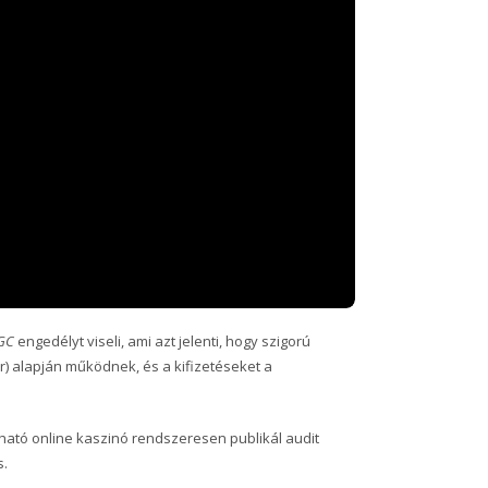
GC
engedélyt viseli, ami azt jelenti, hogy szigorú
r) alapján működnek, és a kifizetéseket a
ízható online kaszinó rendszeresen publikál audit
s.