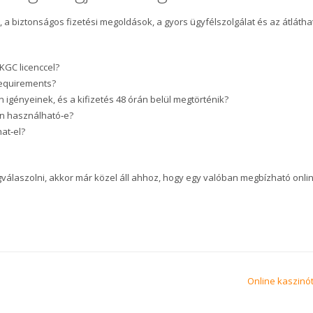
 a biztonságos fizetési megoldások, a gyors ügyfélszolgálat és az átláthat
KGC licenccel?
requirements?
 igényeinek, és a kifizetés 48 órán belül megtörténik?
en használható‑e?
hat‑el?
gválaszolni, akkor már közel áll ahhoz, hogy egy valóban megbízható onli
Online kaszinó