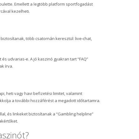
roulette. Emellett a legtöbb platform sportfogadást
cával kezelheti.
iztosítanak, több csatornán keresztül: live‑chat,
t és udvarias‑e. A jó kaszinó gyakran tart “FAQ”
k írva.
 heti vagy havi befizetési limitet, valamint
okkolja a további hozzáférést a megadott időtartamra.
al, és linkeket biztosítanak a “Gambling helpline”
akértőket.
aszinót?