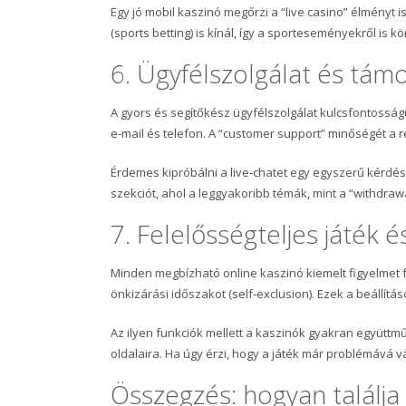
Egy jó mobil kaszinó megőrzi a “live casino” élményt i
(sports betting) is kínál, így a sporteseményekről i
6. Ügyfélszolgálat és tám
A gyors és segítőkész ügyfélszolgálat kulcsfontosságú
e‑mail és telefon. A “customer support” minőségét a 
Érdemes kipróbálni a live‑chatet egy egyszerű kérdésse
szekciót, ahol a leggyakoribb témák, mint a “withdraw
7. Felelősségteljes játék 
Minden megbízható online kaszinó kiemelt figyelmet fo
önkizárási időszakot (self‑exclusion). Ezek a beállí
Az ilyen funkciók mellett a kaszinók gyakran együttmű
oldalaira. Ha úgy érzi, hogy a játék már problémává v
Összegzés: hogyan találja