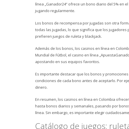
línea „Ganador24“ ofrece un bono diario del 5% en el
jugando regularmente.
Los bonos de recompensa por jugadas son otra forma p
todas las jugadas, lo que significa que los jugadore
prefieren juegos de ruleta y blackjack.
Además de los bonos, los casinos en línea en Colomb
Mundial de Fútbol, el casino en línea „ApuestaGanado
apostando en sus equipos favoritos.
Es importante destacar que los bonos y promociones 
condiciones de cada bono antes de aceptarlo. Por ej
dinero.
En resumen, los casinos en línea en Colombia ofrec
hasta bonos diarios y semanales, pasando por bonos
línea. Sin embargo, es importante elegir cuidadosamen
Catálogo de juegos: rulet