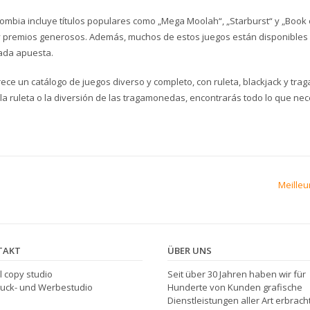
lombia incluye títulos populares como „Mega Moolah“, „Starburst“ y „Book
y premios generosos. Además, muchos de estos juegos están disponibles en
ada apuesta.
ece un catálogo de juegos diverso y completo, con ruleta, blackjack y tra
e la ruleta o la diversión de las tragamonedas, encontrarás todo lo que nec
Meilleu
TAKT
ÜBER UNS
al copy studio
Seit über 30 Jahren haben wir für
ruck- und Werbestudio
Hunderte von Kunden grafische
Dienstleistungen aller Art erbracht