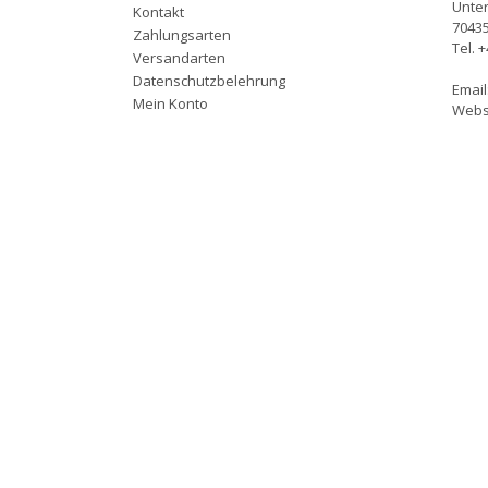
Unter
Kontakt
70435
Zahlungsarten
Tel. 
Versandarten
Datenschutzbelehrung
Email
Mein Konto
Websi