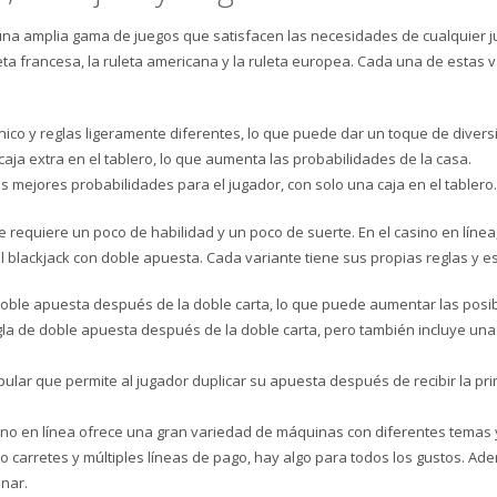
 una amplia gama de juegos que satisfacen las necesidades de cualquier j
leta francesa, la ruleta americana y la ruleta europea. Cada una de estas 
ico y reglas ligeramente diferentes, lo que puede dar un toque de diversi
 caja extra en el tablero, lo que aumenta las probabilidades de la casa.
s mejores probabilidades para el jugador, con solo una caja en el tablero.
que requiere un poco de habilidad y un poco de suerte. En el casino en líne
l blackjack con doble apuesta. Cada variante tiene sus propias reglas y es
doble apuesta después de la doble carta, lo que puede aumentar las posib
egla de doble apuesta después de la doble carta, pero también incluye una
pular que permite al jugador duplicar su apuesta después de recibir la pr
ino en línea ofrece una gran variedad de máquinas con diferentes temas 
carretes y múltiples líneas de pago, hay algo para todos los gustos. Ad
anar.