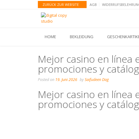
Skip
ZURÜCK ZUR WEBSITE
AGB
WIDERRUFSBELEHRUN
to
content
HOME
BEKLEIDUNG
GESCHENKARTIK
Mejor casino en línea
promociones y catálog
Posted on
19. Juni 2026
by
Saifudeen Dag
Mejor casino en línea
promociones y catálog