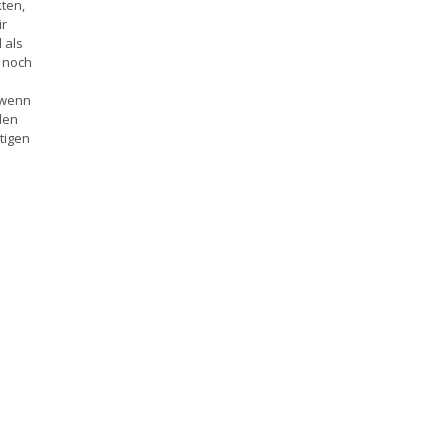
kten,
ir
 als
e noch
 wenn
den
tigen