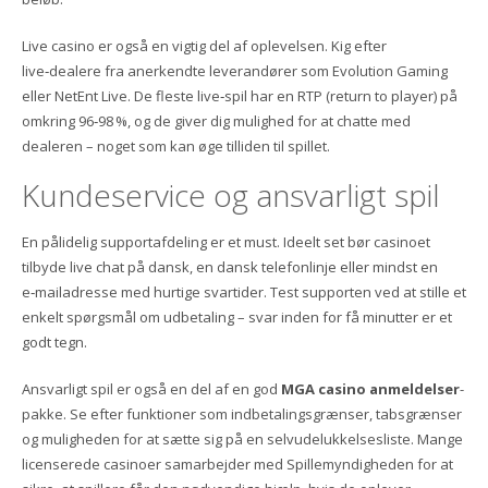
Live casino er også en vigtig del af oplevelsen. Kig efter
live‑dealere fra anerkendte leverandører som Evolution Gaming
eller NetEnt Live. De fleste live‑spil har en RTP (return to player) på
omkring 96‑98 %, og de giver dig mulighed for at chatte med
dealeren – noget som kan øge tilliden til spillet.
Kundeservice og ansvarligt spil
En pålidelig supportafdeling er et must. Ideelt set bør casinoet
tilbyde live chat på dansk, en dansk telefonlinje eller mindst en
e‑mailadresse med hurtige svartider. Test supporten ved at stille et
enkelt spørgsmål om udbetaling – svar inden for få minutter er et
godt tegn.
Ansvarligt spil er også en del af en god
MGA casino anmeldelser
-
pakke. Se efter funktioner som indbetalingsgrænser, tabsgrænser
og muligheden for at sætte sig på en selvudelukkelsesliste. Mange
licenserede casinoer samarbejder med Spillemyndigheden for at