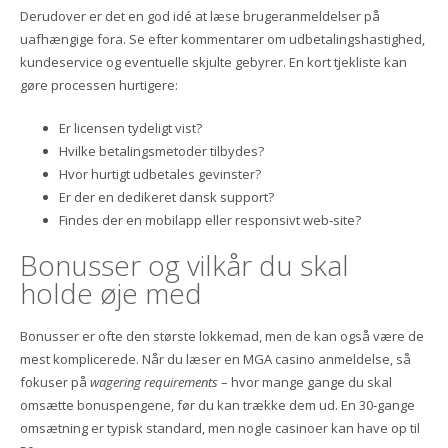
Derudover er det en god idé at læse brugeranmeldelser på
uafhængige fora. Se efter kommentarer om udbetalingshastighed,
kundeservice og eventuelle skjulte gebyrer. En kort tjekliste kan
gøre processen hurtigere:
Er licensen tydeligt vist?
Hvilke betalingsmetoder tilbydes?
Hvor hurtigt udbetales gevinster?
Er der en dedikeret dansk support?
Findes der en mobilapp eller responsivt web‑site?
Bonusser og vilkår du skal
holde øje med
Bonusser er ofte den største lokkemad, men de kan også være de
mest komplicerede. Når du læser en MGA casino anmeldelse, så
fokuser på
wagering requirements
– hvor mange gange du skal
omsætte bonuspengene, før du kan trække dem ud. En 30‑gange
omsætning er typisk standard, men nogle casinoer kan have op til