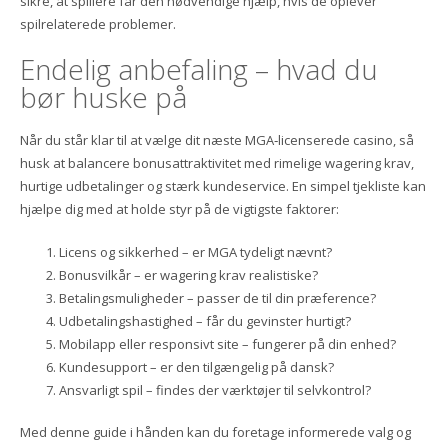
sikre, at spillere får den nødvendige hjælp, hvis de oplever
spilrelaterede problemer.
Endelig anbefaling – hvad du
bør huske på
Når du står klar til at vælge dit næste MGA‑licenserede casino, så
husk at balancere bonusattraktivitet med rimelige wagering krav,
hurtige udbetalinger og stærk kundeservice. En simpel tjekliste kan
hjælpe dig med at holde styr på de vigtigste faktorer:
Licens og sikkerhed – er MGA tydeligt nævnt?
Bonusvilkår – er wagering krav realistiske?
Betalingsmuligheder – passer de til din præference?
Udbetalingshastighed – får du gevinster hurtigt?
Mobilapp eller responsivt site – fungerer på din enhed?
Kundesupport – er den tilgængelig på dansk?
Ansvarligt spil – findes der værktøjer til selvkontrol?
Med denne guide i hånden kan du foretage informerede valg og