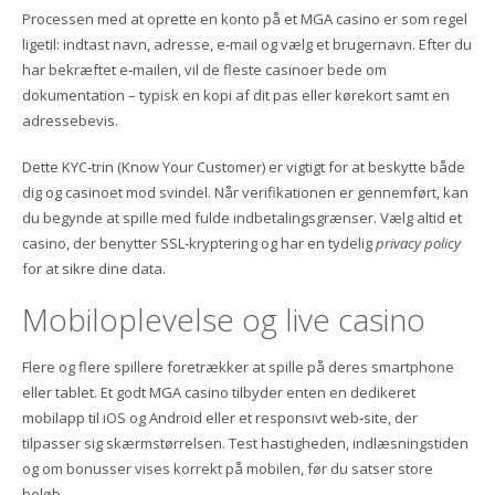
Processen med at oprette en konto på et MGA casino er som regel
ligetil: indtast navn, adresse, e‑mail og vælg et brugernavn. Efter du
har bekræftet e‑mailen, vil de fleste casinoer bede om
dokumentation – typisk en kopi af dit pas eller kørekort samt en
adressebevis.
Dette KYC‑trin (Know Your Customer) er vigtigt for at beskytte både
dig og casinoet mod svindel. Når verifikationen er gennemført, kan
du begynde at spille med fulde indbetalingsgrænser. Vælg altid et
casino, der benytter SSL‑kryptering og har en tydelig
privacy policy
for at sikre dine data.
Mobiloplevelse og live casino
Flere og flere spillere foretrækker at spille på deres smartphone
eller tablet. Et godt MGA casino tilbyder enten en dedikeret
mobilapp til iOS og Android eller et responsivt web‑site, der
tilpasser sig skærmstørrelsen. Test hastigheden, indlæsningstiden
og om bonusser vises korrekt på mobilen, før du satser store
beløb.