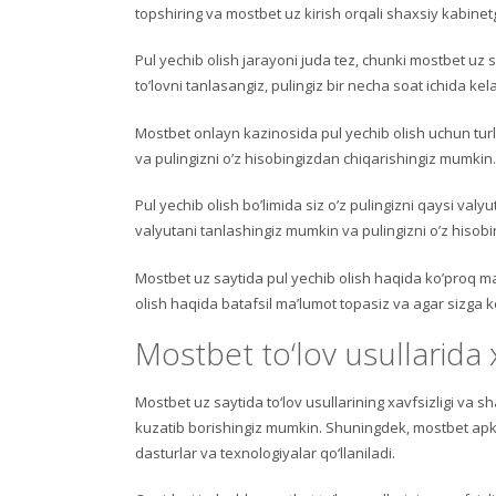
topshiring va mostbet uz kirish orqali shaxsiy kabinetg
Pul yechib olish jarayoni juda tez, chunki mostbet uz s
to’lovni tanlasangiz, pulingiz bir necha soat ichida kela
Mostbet onlayn kazinosida pul yechib olish uchun turl
va pulingizni o’z hisobingizdan chiqarishingiz mumkin.
Pul yechib olish bo’limida siz o’z pulingizni qaysi valy
valyutani tanlashingiz mumkin va pulingizni o’z hisob
Mostbet uz saytida pul yechib olish haqida ko’proq ma’
olish haqida batafsil ma’lumot topasiz va agar sizga k
Mostbet to‘lov usullarida xa
Mostbet uz saytida to‘lov usullarining xavfsizligi va sh
kuzatib borishingiz mumkin. Shuningdek, mostbet apk or
dasturlar va texnologiyalar qo‘llaniladi.