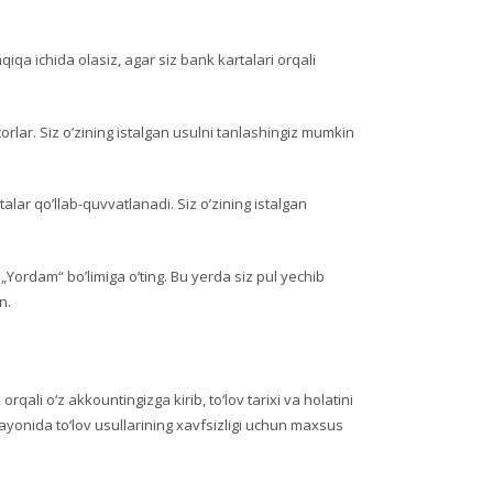
qiqa ichida olasiz, agar siz bank kartalari orqali
lar. Siz o’zining istalgan usulni tanlashingiz mumkin
alar qo’llab-quvvatlanadi. Siz o’zining istalgan
„Yordam“ bo’limiga o’ting. Bu yerda siz pul yechib
n.
qali o‘z akkountingizga kirib, to‘lov tarixi va holatini
ayonida to‘lov usullarining xavfsizligi uchun maxsus