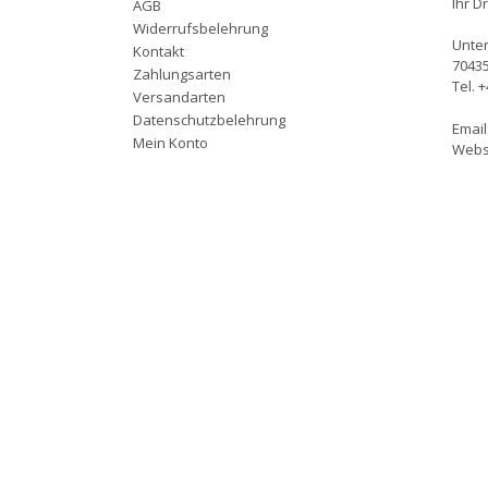
Ihr D
AGB
Widerrufsbelehrung
Unter
Kontakt
70435
Zahlungsarten
Tel. 
Versandarten
Datenschutzbelehrung
Email
Mein Konto
Websi