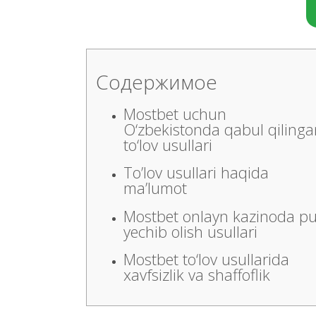
Содержимое
Mostbet uchun
O‘zbekistonda qabul qilinga
to‘lov usullari
To’lov usullari haqida
ma’lumot
Mostbet onlayn kazinoda pu
yechib olish usullari
Mostbet to‘lov usullarida
xavfsizlik va shaffoflik