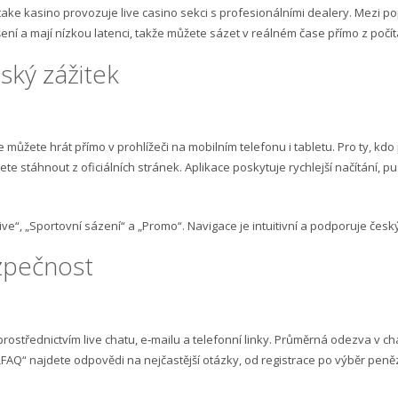
take kasino provozuje live casino sekci s profesionálními dealery. Mezi popul
ení a mají nízkou latenci, takže můžete sázet v reálném čase přímo z počí
lský zážitek
můžete hrát přímo v prohlížeči na mobilním telefonu i tabletu. Pro ty, kdo
žete stáhnout z oficiálních stránek. Aplikace poskytuje rychlejší načítání, 
ve“, „Sportovní sázení“ a „Promo“. Navigace je intuitivní a podporuje český
zpečnost
střednictvím live chatu, e‑mailu a telefonní linky. Průměrná odezva v chat
FAQ“ najdete odpovědi na nejčastější otázky, od registrace po výběr peně