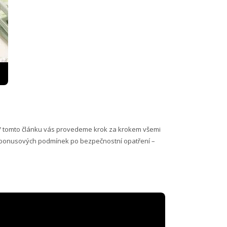
 V tomto článku vás provedeme krok za krokem všemi
od bonusových podmínek po bezpečnostní opatření –