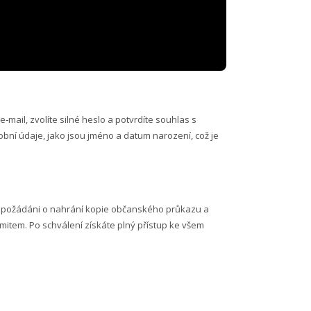
mail, zvolíte silné heslo a potvrdíte souhlas s
obní údaje, jako jsou jméno a datum narození, což je
te požádáni o nahrání kopie občanského průkazu a
mitem. Po schválení získáte plný přístup ke všem