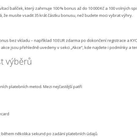
ítací balíček, který zahrnuje 100 % bonus až do 10 000 Kč a 100 volných sp
 že musíte vsadit 35 krát částku bonusu, než budete moci vybrat výhry.
onus bez vkladu – například 10 EUR zdarma po dokončení registrace a KYC.
kce jsou přehledně uvedeny v sekci „Akce“, kde najdete i podmínky a ter
st výběrů
ch platebních metod. Mezi nejčastější patří:
fecard
át během několika sekund po zadání platebních údajů.