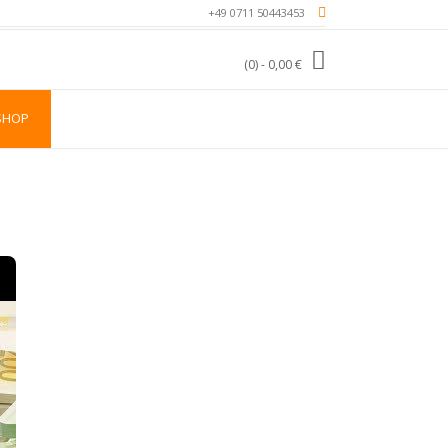
+49 0711 50443453
(0)
- 0,00 €
SHOP