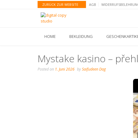
Skip
ZURÜCK ZUR WEBSITE
AGB
WIDERRUFSBELEHRUN
to
content
HOME
BEKLEIDUNG
GESCHENKARTIK
Mystake kasino – přeh
Posted on
1. Juni 2026
by
Saifudeen Dag