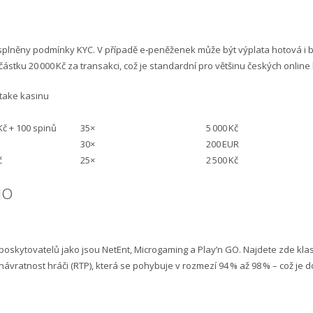
splněny podmínky KYC. V případě e‑peněženek může být výplata hotová i 
ástku 20 000 Kč za transakci, což je standardní pro většinu českých online 
take kasinu
lní výše
Wagering (násobení)
Max. výběr z bonusu
Kč + 100 spinů
35×
5 000 Kč
30×
200 EUR
č
25×
2 500 Kč
io
poskytovatelů jako jsou NetEnt, Microgaming a Play’n GO. Najdete zde klas
vratnost hráči (RTP), která se pohybuje v rozmezí 94 % až 98 % – což je do