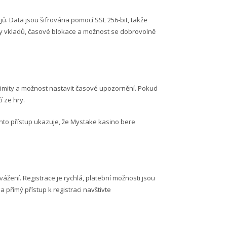
ů. Data jsou šifrována pomocí SSL 256‑bit, takže
ty vkladů, časové blokace a možnost se dobrovolně
vé limity a možnost nastavit časové upozornění. Pokud
í ze hry.
nto přístup ukazuje, že Mystake kasino bere
žení. Registrace je rychlá, platební možnosti jsou
 přímý přístup k registraci navštivte