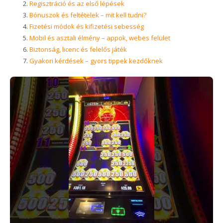
Regisztráció és az első lépések
Bónuszok és feltételek – mit kell tudni?
Fizetési módok és kifizetési sebesség
Mobil és asztali élmény – appok, webes felület
Biztonság, licenc és felelős játék
Gyakori kérdések – gyors tippek kezdőknek