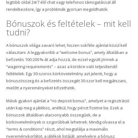
legtöbb oldal 24/7 élő chat vagy telefonos támogatással áll
rendelkezésre, így a problémák gyorsan megoldhatók.
Bónuszok és feltételek – mit kell
tudni?
A bónuszok világa zavaró lehet, hiszen sokféle ajánlat közül kell
választani. A leggyakoribb a “welcome bonus”, amely általában a
befizetés 100‑200 %-át adja hozzá, de ezzel együtt jönnek a
“wagering requirements” – azaz a körökre való teljesítendő
feltételek. Egy 30‑szoros körkövetelmény azt jelenti, hogy a
bónuszösszeg és a befizetés összegét 30‑szor kell megjátszani,
mielőtt a nyereményeket kifizethetik.
Másik gyakori ajánlat a “no deposit bonus”, amelyet a regisztráció
után kap meg a játékos, anélkül, hogy pénzt fizetne be. Ezek a
bónuszok általában alacsonyabb összegűek, de a
körkövetelmények is szigorúbbak lehetnek. Mindig olvassa el a
“terms & conditions” részt, ahol megtalálja a maximális
nyereménykorlátot, a játékok listáját, amelyekre a bónusz