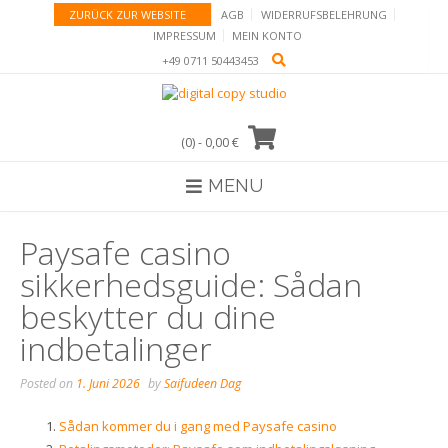
Skip
ZURÜCK ZUR WEBSITE
AGB
WIDERRUFSBELEHRUNG
to
IMPRESSUM
MEIN KONTO
content
+49 0711 50443453
(0)
- 0,00 €
MENU
Paysafe casino
sikkerhedsguide: Sådan
beskytter du dine
indbetalinger
Posted on
1. Juni 2026
by
Saifudeen Dag
Sådan kommer du i gang med Paysafe casino