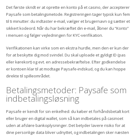
Det første skridt er at oprette en konto på et casino, der accepterer
Paysafe som betalingsmetode. Registreringen tager typisk kun fem
til ti minutter: du indtaster e‑mail, vælger et brugernavn og sætter et
sikkert kodeord. Når du har bekræftet din e‑mail, åbner du “Konto”
i menuen og følger vejledningen for KYC‑verifikation.
Verifikationen kan virke som en ekstra hurdle, men den er kun der
for at beskytte dig mod svindel. Du skal uploade et gyldigt ID (pas
eller kørekort) og evt. en adressebekræftelse. Efter godkendelse
er kontoen klar til at modtage Paysafe‑indskud, og du kan hoppe
direkte til spilleområdet.
Betalingsmetoder: Paysafe som
indbetalingsløsning
Paysafe er kendt for sin enkelhed: du køber et forhåndsbetalt kort
eller bruger en digital wallet, som så kan indbetales på casinoet
uden at afsløre bankoplysninger. Det betyder lavere risiko for at
dine personlige data bliver udnyttet, og indbetalingen sker næsten