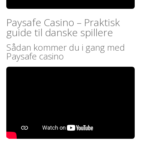
Paysafe Casino – Praktisk
guide til danske spillere
Sådan kommer du i gang med
Paysafe casino