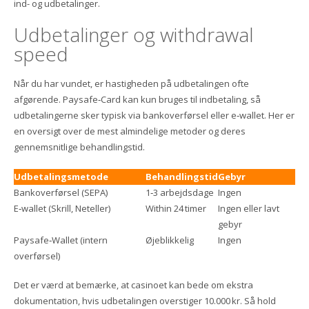
ind- og udbetalinger.
Udbetalinger og withdrawal
speed
Når du har vundet, er hastigheden på udbetalingen ofte
afgørende. Paysafe‑Card kan kun bruges til indbetaling, så
udbetalingerne sker typisk via bankoverførsel eller e‑wallet. Her er
en oversigt over de mest almindelige metoder og deres
gennemsnitlige behandlingstid.
Udbetalingsmetode
Behandlingstid
Gebyr
Bankoverførsel (SEPA)
1‑3 arbejdsdage
Ingen
E‑wallet (Skrill, Neteller)
Within 24 timer
Ingen eller lavt
gebyr
Paysafe‑Wallet (intern
Øjeblikkelig
Ingen
overførsel)
Det er værd at bemærke, at casinoet kan bede om ekstra
dokumentation, hvis udbetalingen overstiger 10.000 kr. Så hold