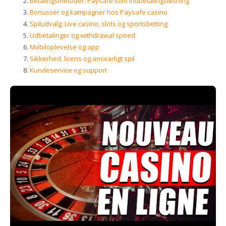
Betalingsmetoder: Paysafe som indbetalingsløsning
Bonusser og kampagner hos Paysafe casino
Spiludvalg: Live casino, slots og sportsbetting
Udbetalinger og withdrawal speed
Mobiloplevelse og app
Sikkerhed, licens og ansvarligt spil
Kundeservice og support