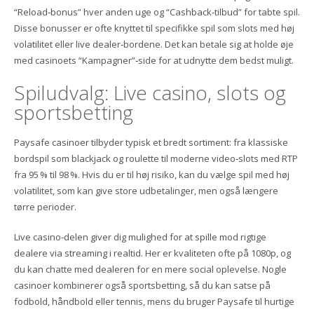
“Reload‑bonus” hver anden uge og “Cashback‑tilbud” for tabte spil.
Disse bonusser er ofte knyttet til specifikke spil som slots med høj
volatilitet eller live dealer‑bordene. Det kan betale sig at holde øje
med casinoets “Kampagner”‑side for at udnytte dem bedst muligt.
Spiludvalg: Live casino, slots og
sportsbetting
Paysafe casinoer tilbyder typisk et bredt sortiment: fra klassiske
bordspil som blackjack og roulette til moderne video‑slots med RTP
fra 95 % til 98 %. Hvis du er til høj risiko, kan du vælge spil med høj
volatilitet, som kan give store udbetalinger, men også længere
tørre perioder.
Live casino‑delen giver dig mulighed for at spille mod rigtige
dealere via streaming i realtid. Her er kvaliteten ofte på 1080p, og
du kan chatte med dealeren for en mere social oplevelse. Nogle
casinoer kombinerer også sportsbetting, så du kan satse på
fodbold, håndbold eller tennis, mens du bruger Paysafe til hurtige