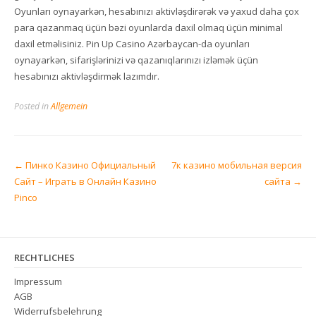
Oyunları oynayarkən, hesabınızı aktivləşdirərək və yaxud daha çox
para qazanmaq üçün bəzi oyunlarda daxil olmaq üçün minimal
daxil etməlisiniz. Pin Up Casino Azərbaycan-da oyunları
oynayarkən, sifarişlərinizi və qazanıqlarınızı izləmək üçün
hesabınızı aktivləşdirmək lazımdır.
Posted in
Allgemein
Post
←
Пинко Казино Официальный
7к казино мобильная версия
navigation
Сайт – Играть в Онлайн Казино
сайта
→
Pinco
RECHTLICHES
Impressum
AGB
Widerrufsbelehrung