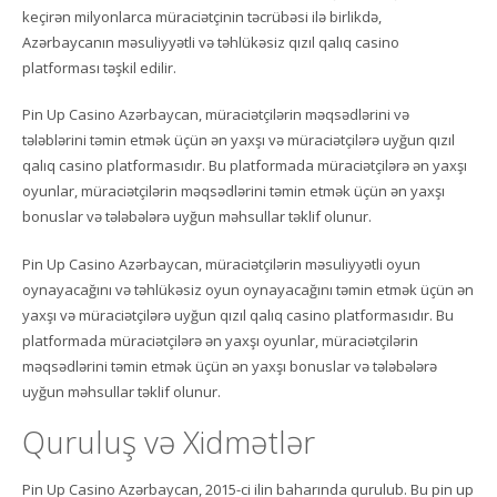
keçirən milyonlarca müraciətçinin təcrübəsi ilə birlikdə,
Azərbaycanın məsuliyyətli və təhlükəsiz qızıl qalıq casino
platforması təşkil edilir.
Pin Up Casino Azərbaycan, müraciətçilərin məqsədlərini və
tələblərini təmin etmək üçün ən yaxşı və müraciətçilərə uyğun qızıl
qalıq casino platformasıdır. Bu platformada müraciətçilərə ən yaxşı
oyunlar, müraciətçilərin məqsədlərini təmin etmək üçün ən yaxşı
bonuslar və tələbələrə uyğun məhsullar təklif olunur.
Pin Up Casino Azərbaycan, müraciətçilərin məsuliyyətli oyun
oynayacağını və təhlükəsiz oyun oynayacağını təmin etmək üçün ən
yaxşı və müraciətçilərə uyğun qızıl qalıq casino platformasıdır. Bu
platformada müraciətçilərə ən yaxşı oyunlar, müraciətçilərin
məqsədlərini təmin etmək üçün ən yaxşı bonuslar və tələbələrə
uyğun məhsullar təklif olunur.
Quruluş və Xidmətlər
Pin Up Casino Azərbaycan, 2015-ci ilin baharında qurulub. Bu pin up