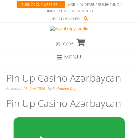
Skip
ZURÜCK ZUR WEBSITE
AGB
WIDERRUFSBELEHRUNG
to
IMPRESSUM
MEIN KONTO
content
+49 0711 50443453
(0)
- 0,00 €
MENU
Pin Up Casino Azərbaycan
Posted on
23. Juni 2026
by
Saifudeen Dag
Pin Up Casino Azərbaycan