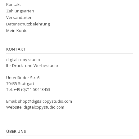
Kontakt
Zahlungsarten
Versandarten
Datenschutzbelehrung
Mein Konto
KONTAKT
digital copy studio
Ihr Druck- und Werbestudio
Unterländer Str. 6
70435 Stuttgart
Tel. +49 (0)711 50443453
Email: shop@digitalcopystudio.com
Website: digitalcopystudio.com
ÜBER UNS