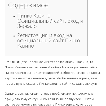
Содержимое
Пинко Казино
Официальный сайт: Вход и
Зеркало
Регистрация и вход на
официальный сайт Пинко
Казино
Если вы ищете надежное и интересное онлайн-казино, то
Пинко Казино – это отличный выбор. На официальном сайте
Пинко Казино вы найдете широкий выбор игр, включая слоты,
карточные игры и многое другое. Чтобы начать играть, вам
просто нужно сделать Пинко вход на сайт и создать аккаунт.
Однако, если вы столкнетесь с проблемами при доступе к
официальному сайту Пинко Казино, не волнуйтесь. В этом
случае вы можете использовать Пинко зеркало, которое