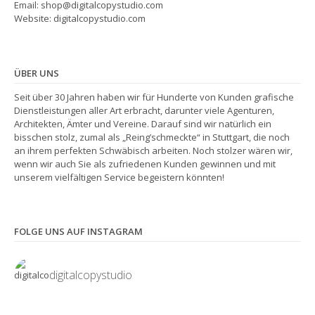
Email: shop@digitalcopystudio.com
Website: digitalcopystudio.com
ÜBER UNS
Seit über 30 Jahren haben wir für Hunderte von Kunden grafische
Dienstleistungen aller Art erbracht, darunter viele Agenturen,
Architekten, Ämter und Vereine. Darauf sind wir natürlich ein
bisschen stolz, zumal als „Reing’schmeckte“ in Stuttgart, die noch
an ihrem perfekten Schwäbisch arbeiten. Noch stolzer wären wir,
wenn wir auch Sie als zufriedenen Kunden gewinnen und mit
unserem vielfältigen Service begeistern könnten!
FOLGE UNS AUF INSTAGRAM
digitalcopystudio