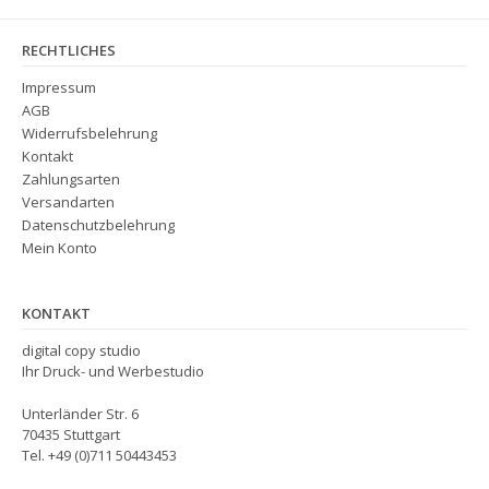
RECHTLICHES
Impressum
AGB
Widerrufsbelehrung
Kontakt
Zahlungsarten
Versandarten
Datenschutzbelehrung
Mein Konto
KONTAKT
digital copy studio
Ihr Druck- und Werbestudio
Unterländer Str. 6
70435 Stuttgart
Tel. +49 (0)711 50443453