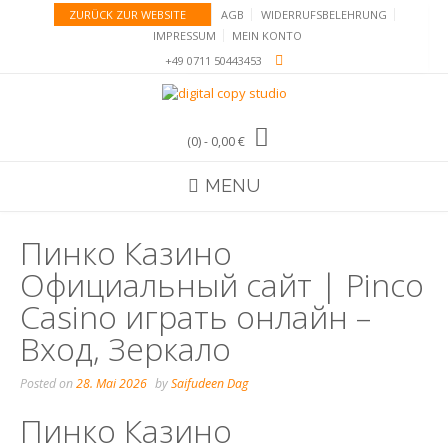
Skip
ZURÜCK ZUR WEBSITE
AGB
WIDERRUFSBELEHRUNG
to
IMPRESSUM
MEIN KONTO
content
+49 0711 50443453
(0)
- 0,00 €
MENU
Пинко Казино
Официальный сайт | Pinco
Casino играть онлайн –
Вход, Зеркало
Posted on
28. Mai 2026
by
Saifudeen Dag
Пинко Казино