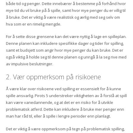
både tid og penger. Dette innebærer å bestemme på forhånd hvor
mye tid du vil bruke på å spille, samt hvor mye penger du er villig til
å bruke. Det er viktig å være realistisk og ærlig med seg selv om
hva som er en rimelig mengde.
For å sette disse grensene kan det være nyttig å lage en spilleplan.
Denne planen kan inkludere spesifikke dager og tider for spilling,
samt et budsjett som angir hvor mye penger du kan bruke. Det er
også viktig å holde seg til denne planen og unngå å la seg rive med
av impulsive beslutninger.
2. Vær oppmerksom på risikoene
Å være klar over risikoene ved spilling er essensielt for å kunne
spille ansvarlig. Pirots 5 understreker viktigheten av å forstå at spill
kan være vanedannende, og at det er en risiko for å utvikle
problematisk atferd. Dette kan inkludere å bruke mer penger enn
man har råd til, eller å spille i lengre perioder enn planlagt.
Det er viktig å være oppmerksom på tegn på problematisk spilling,