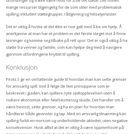
utfordringer og å ikke være redd for å be om støtte. Det finnes
mange ressurser tilgjengelig for de som sliter med problematisk
spilling, inkludert støttegrupper, rådgivning og helsetjenester.
Det er viktig å huske at det ikke er noe galt med å be om hjelp. Å
anerkjenne at man har et problem er det første steget mot å finne
løsninger og komme seg tilbake på rett spor. Det er også viktig å ha
støtte fra venner og familie, som kan hjelpe deg med å navigere
gjennom utfordringene knyttet til spilling.
Konklusjon
Pirots 5 gir en omfattende guide til hvordan man kan sette grenser
for ansvarlig spill. Ved å følge de fem prinsippene som er
beskrevet i guiden, kan spillere nyte spillopplevelsen uten å
risikere økonomisk eller følelsesmessig skade. Det handler om å
være bevisst, sette grenser, og ha en plan for hvordan man
håndterer både gevinster og tap. Med en ansvarlig tilnærming kan
spilling forbli en morsom og underholdende aktivitet, uten negative
konsekvenser. Husk alltid at det er viktig å være oppmerksom på