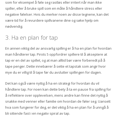
som for eksempel å føle seg rastløs eller irritert når man ikke
spiller, eller å bruke spill som en måte å håndtere stress eller
negative følelser. Hvis du merker noen av disse tegnene, kan det
være tid for å revurdere spillvanene dine og søke hjelp om
nødvendig.
3. Ha en plan for tap
En annen viktig del av ansvarlig spilling er å ha en plan for hvordan
man håndterer tap. Pirots 5 oppfordrer spillere til å akseptere at
tap er en del av spillet, og at man alltid bør være forberedt på å
tape penger. Dette innebærer å sette et tapstak som angir hvor
mye du er villig til å tape før du avslutter spillingen for dagen.
Det kan også være nyttig å ha en strategi for hvordan du vil
håndtere tap. For noen kan dette bety å ta en pause fra spilling for
å reflektere over opplevelsen, mens andre kan finne det nyttig å
snakke med venner eller familie om hvordan de føler seg. Uansett
hva som fungerer for deg, er det viktig å ha en plan for å unngå å
bli sittende fast i en negativ spiral av tap.