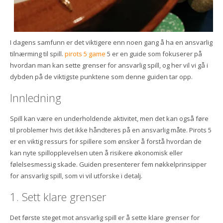
I dagens samfunn er det viktigere enn noen gang å ha en ansvarlig
tilnærming til spill.
pirots 5 game
5 er en guide som fokuserer på
hvordan man kan sette grenser for ansvarlig spill, og her vil vi gå i
dybden på de viktigste punktene som denne guiden tar opp.
Innledning
Spill kan være en underholdende aktivitet, men det kan også føre
til problemer hvis det ikke håndteres på en ansvarlig måte. Pirots 5
er en viktig ressurs for spillere som ønsker å forstå hvordan de
kan nyte spillopplevelsen uten å risikere økonomisk eller
følelsesmessig skade. Guiden presenterer fem nøkkelprinsipper
for ansvarlig spill, som vi vil utforske i detalj.
1. Sett klare grenser
Det første steget mot ansvarlig spill er å sette klare grenser for