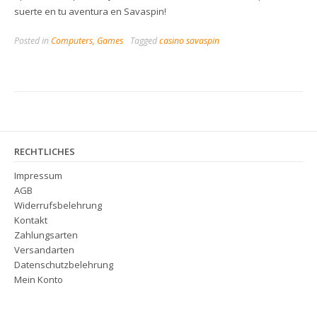
suerte en tu aventura en Savaspin!
Posted in
Computers, Games
Tagged
casino savaspin
RECHTLICHES
Impressum
AGB
Widerrufsbelehrung
Kontakt
Zahlungsarten
Versandarten
Datenschutzbelehrung
Mein Konto