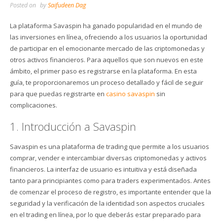
Posted on
by
Saifudeen Dag
La plataforma Savaspin ha ganado popularidad en el mundo de
las inversiones en línea, ofreciendo a los usuarios la oportunidad
de participar en el emocionante mercado de las criptomonedas y
otros activos financieros. Para aquellos que son nuevos en este
ámbito, el primer paso es registrarse en la plataforma. En esta
guía, te proporcionaremos un proceso detallado y fácil de seguir
para que puedas registrarte en
casino savaspin
sin
complicaciones.
1. Introducción a Savaspin
Savaspin es una plataforma de trading que permite a los usuarios
comprar, vender e intercambiar diversas criptomonedas y activos
financieros. La interfaz de usuario es intuitiva y está diseñada
tanto para principiantes como para traders experimentados. Antes
de comenzar el proceso de registro, es importante entender que la
seguridad y la verificación de la identidad son aspectos cruciales
en el trading en línea, por lo que deberás estar preparado para