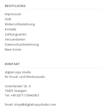
RECHTLICHES
Impressum
AGB
Widerrufsbelehrung
Kontakt
Zahlungsarten
Versandarten
Datenschutzbelehrung
Mein Konto
KONTAKT
digital copy studio
Ihr Druck- und Werbestudio
Unterländer Str. 6
70435 Stuttgart
Tel. +49 (0)711 50443453
Email: shop@digitalcopystudio.com