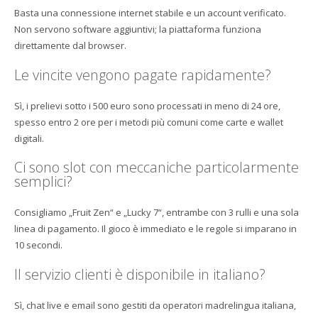
Basta una connessione internet stabile e un account verificato.
Non servono software aggiuntivi; la piattaforma funziona
direttamente dal browser.
Le vincite vengono pagate rapidamente?
Sì, i prelievi sotto i 500 euro sono processati in meno di 24 ore,
spesso entro 2 ore per i metodi più comuni come carte e wallet
digitali.
Ci sono slot con meccaniche particolarmente
semplici?
Consigliamo „Fruit Zen“ e „Lucky 7“, entrambe con 3 rulli e una sola
linea di pagamento. Il gioco è immediato e le regole si imparano in
10 secondi.
Il servizio clienti è disponibile in italiano?
Sì, chat live e email sono gestiti da operatori madrelingua italiana,