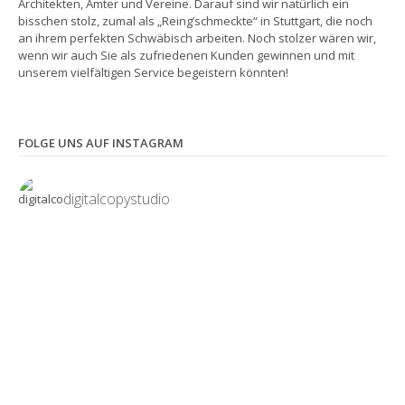
Architekten, Ämter und Vereine. Darauf sind wir natürlich ein
bisschen stolz, zumal als „Reing’schmeckte“ in Stuttgart, die noch
an ihrem perfekten Schwäbisch arbeiten. Noch stolzer wären wir,
wenn wir auch Sie als zufriedenen Kunden gewinnen und mit
unserem vielfältigen Service begeistern könnten!
FOLGE UNS AUF INSTAGRAM
digitalcopystudio