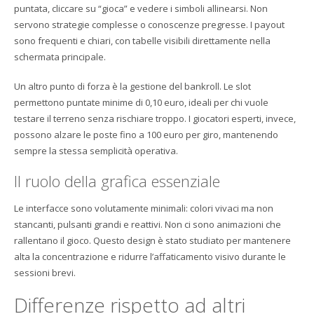
puntata, cliccare su “gioca” e vedere i simboli allinearsi. Non
servono strategie complesse o conoscenze pregresse. I payout
sono frequenti e chiari, con tabelle visibili direttamente nella
schermata principale.
Un altro punto di forza è la gestione del bankroll. Le slot
permettono puntate minime di 0,10 euro, ideali per chi vuole
testare il terreno senza rischiare troppo. I giocatori esperti, invece,
possono alzare le poste fino a 100 euro per giro, mantenendo
sempre la stessa semplicità operativa.
Il ruolo della grafica essenziale
Le interfacce sono volutamente minimali: colori vivaci ma non
stancanti, pulsanti grandi e reattivi. Non ci sono animazioni che
rallentano il gioco. Questo design è stato studiato per mantenere
alta la concentrazione e ridurre l’affaticamento visivo durante le
sessioni brevi.
Differenze rispetto ad altri