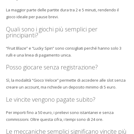
La maggior parte delle partite dura tra 2 e 5 minuti, rendendo il
gioco ideale per pause brevi.
Quali sono i giochi più semplici per
principianti?
“Fruit Blaze” e “Lucky Spin” sono consigliati perché hanno solo 3
rulli e una linea di pagamento unica.
Posso giocare senza registrazione?
Sì, la modalità “Gioco Veloce” permette di accedere alle slot senza
creare un account, ma richiede un deposito minimo di 5 euro.
Le vincite vengono pagate subito?
Per importi fino a 50 euro, i prelievi sono istantanei e senza
commissioni. Oltre questa cifra, i tempi sono di 24 ore.
Le meccaniche semplici significano vincite più