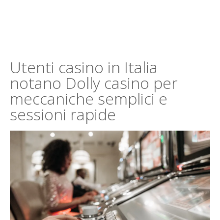
Utenti casino in Italia
notano Dolly casino per
meccaniche semplici e
sessioni rapide