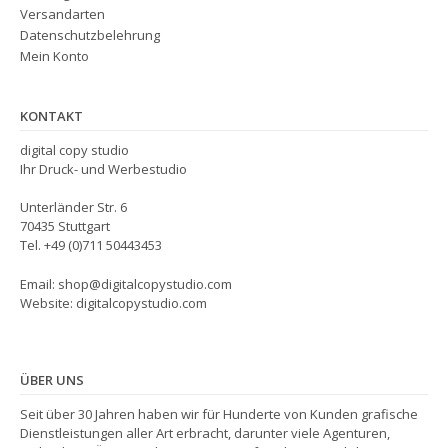
Versandarten
Datenschutzbelehrung
Mein Konto
KONTAKT
digital copy studio
Ihr Druck- und Werbestudio
Unterländer Str. 6
70435 Stuttgart
Tel. +49 (0)711 50443453
Email: shop@digitalcopystudio.com
Website: digitalcopystudio.com
ÜBER UNS
Seit über 30 Jahren haben wir für Hunderte von Kunden grafische
Dienstleistungen aller Art erbracht, darunter viele Agenturen,