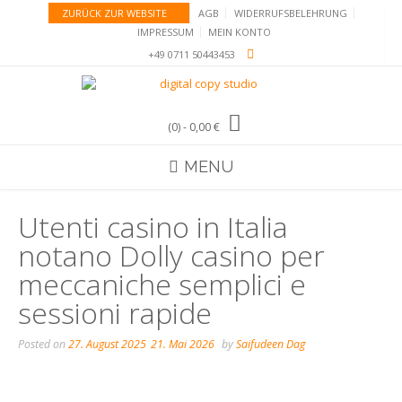
Skip
ZURÜCK ZUR WEBSITE
AGB
WIDERRUFSBELEHRUNG
to
IMPRESSUM
MEIN KONTO
content
+49 0711 50443453
(0)
- 0,00 €
MENU
Utenti casino in Italia
notano Dolly casino per
meccaniche semplici e
sessioni rapide
Posted on
27. August 2025
21. Mai 2026
by
Saifudeen Dag