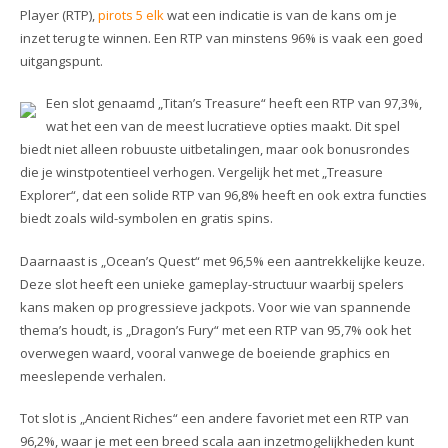
Player (RTP),
pirots 5 elk
wat een indicatie is van de kans om je
inzet terug te winnen. Een RTP van minstens 96% is vaak een goed
uitgangspunt.
Een slot genaamd „Titan’s Treasure“ heeft een RTP van 97,3%,
wat het een van de meest lucratieve opties maakt. Dit spel
biedt niet alleen robuuste uitbetalingen, maar ook bonusrondes
die je winstpotentieel verhogen. Vergelijk het met „Treasure
Explorer“, dat een solide RTP van 96,8% heeft en ook extra functies
biedt zoals wild-symbolen en gratis spins.
Daarnaast is „Ocean’s Quest“ met 96,5% een aantrekkelijke keuze.
Deze slot heeft een unieke gameplay-structuur waarbij spelers
kans maken op progressieve jackpots. Voor wie van spannende
thema’s houdt, is „Dragon’s Fury“ met een RTP van 95,7% ook het
overwegen waard, vooral vanwege de boeiende graphics en
meeslepende verhalen.
Tot slot is „Ancient Riches“ een andere favoriet met een RTP van
96,2%, waar je met een breed scala aan inzetmogelijkheden kunt