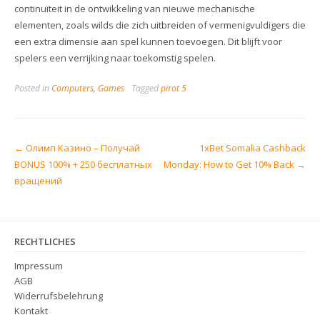
continuïteit in de ontwikkeling van nieuwe mechanische
elementen, zoals wilds die zich uitbreiden of vermenigvuldigers die
een extra dimensie aan spel kunnen toevoegen. Dit blijft voor
spelers een verrijking naar toekomstig spelen.
Posted in
Computers, Games
Tagged
pirot 5
Post
←
Олимп Казино – Получай
1xBet Somalia Cashback
navigation
BONUS 100% + 250 бесплатных
Monday: How to Get 10% Back
→
вращений
RECHTLICHES
Impressum
AGB
Widerrufsbelehrung
Kontakt