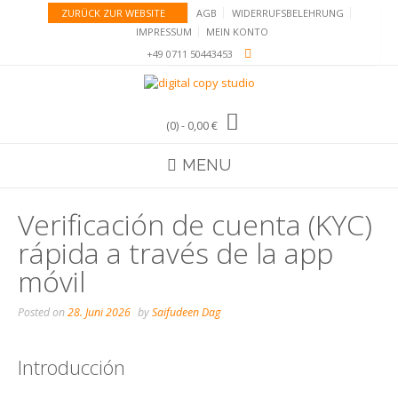
Skip
ZURÜCK ZUR WEBSITE
AGB
WIDERRUFSBELEHRUNG
to
IMPRESSUM
MEIN KONTO
content
+49 0711 50443453
(0)
- 0,00 €
MENU
Verificación de cuenta (KYC)
rápida a través de la app
móvil
Posted on
28. Juni 2026
by
Saifudeen Dag
Introducción