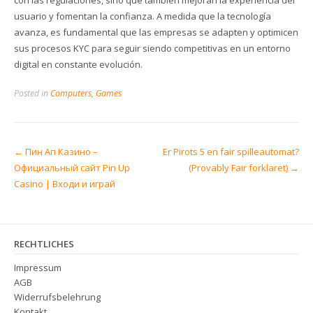
usuario y fomentan la confianza. A medida que la tecnología
avanza, es fundamental que las empresas se adapten y optimicen
sus procesos KYC para seguir siendo competitivas en un entorno
digital en constante evolución.
Posted in
Computers, Games
Post
←
Пин Ап Казино –
Er Pirots 5 en fair spilleautomat?
navigation
Официальный сайт Pin Up
(Provably Fair forklaret)
→
Casino | Входи и играй
RECHTLICHES
Impressum
AGB
Widerrufsbelehrung
Kontakt