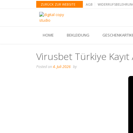
Skip
ZURÜCK ZUR WEBSITE
AGB
WIDERRUFSBELEHRUN
to
content
HOME
BEKLEIDUNG
GESCHENKARTIK
Virusbet Türkiye Kayıt 
Posted on
4. Juli 2026
by