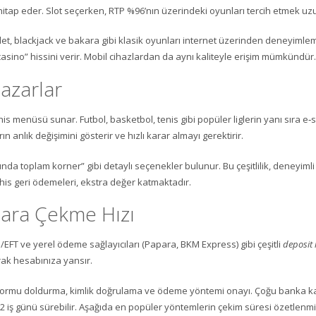
rine hitap eder. Slot seçerken, RTP %96’nın üzerindeki oyunları tercih etmek 
let, blackjack ve bakara gibi klasik oyunları internet üzerinden deneyimlem
casino” hissini verir. Mobil cihazlardan da aynı kaliteyle erişim mümkündür.
Pazarlar
is menüsü sunar. Futbol, basketbol, tenis gibi popüler liglerin yanı sıra e‑
n anlık değişimini gösterir ve hızlı karar almayı gerektirir.
nda toplam korner” gibi detaylı seçenekler bulunur. Bu çeşitlilik, deneyimli
ahis geri ödemeleri, ekstra değer katmaktadır.
Para Çekme Hızı
e/EFT ve yerel ödeme sağlayıcıları (Papara, BKM Express) gibi çeşitli
deposit
arak hesabınıza yansır.
p formu doldurma, kimlik doğrulama ve ödeme yöntemi onayı. Çoğu banka ka
 iş günü sürebilir. Aşağıda en popüler yöntemlerin çekim süresi özetlenmiş