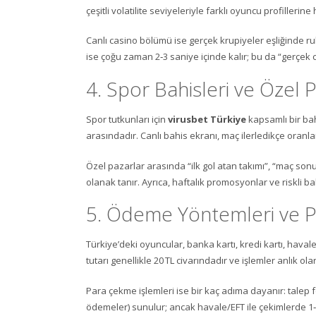
çeşitli volatilite seviyeleriyle farklı oyuncu profille
Canlı casino bölümü ise gerçek krupiyeler eşliğinde ru
ise çoğu zaman 2‑3 saniye içinde kalır; bu da “gerçek 
4. Spor Bahisleri ve Özel 
Spor tutkunları için
virusbet Türkiye
kapsamlı bir bah
arasındadır. Canlı bahis ekranı, maç ilerledikçe oranları
Özel pazarlar arasında “ilk gol atan takımı”, “maç sonu
olanak tanır. Ayrıca, haftalık promosyonlar ve riskli b
5. Ödeme Yöntemleri ve 
Türkiye’deki oyuncular, banka kartı, kredi kartı, haval
tutarı genellikle 20 TL civarındadır ve işlemler anlık ol
Para çekme işlemleri ise bir kaç adıma dayanır: tale
ödemeler) sunulur; ancak havale/EFT ile çekimlerde 1‑2