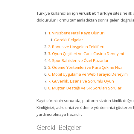
Türkiye kullanıcıları için
virusbet Türkiye
sitesine ilk 
doldurulur. Formu tamamladıktan sonra gelen doğrulama 
1. Virusbet’e Nasıl Kayıt Olunur?
Gerekli Belgeler
2. Bonus ve Hoşgeldin Teklifleri
3. Oyun Çeşitleri ve Canlı Casino Deneyimi
4. Spor Bahisleri ve Özel Pazarlar
5. Ödeme Yöntemleri ve Para Çekme Hızı
6. Mobil Uygulama ve Web Tarayıcı Deneyimi
7. Güvenlik, Lisans ve Sorumlu Oyun
8. Müşteri Desteği ve Sık Sorulan Sorular
Kayıt sürecinin sonunda, platform sizden kimlik doğr
Kimliğinizi, adresinizi ve ödeme yönteminizi gösteren b
yardımcı olmaya hazırdır.
Gerekli Belgeler