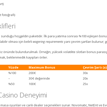
rt)
 fotoğrafı)
ifleri
n sunduğu hoşgeldin paketidir. İlk para yatırma sonrası %100 eşleşen bonus
bilir olması için belirli
wagering requirements
yani çevrim şartları bulunur; g
 göz önünde bulundurulmalı. Örneğin, yüksek volatilite slotları bonus para
umak, beklenmedik kayıpları önler.
Yüzde
Maximum Bonus
Çevrim Şartı (x)
%100
200 €
30x
–
30 € değerinde
20x
%50
100 €
25x
 Casino Deneyimi
 masa oyunları ve canlı dealer seçenekleri sunar. Novomatic, NetEnt ve Evo