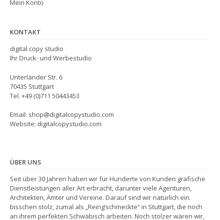
Mein Konto
KONTAKT
digital copy studio
Ihr Druck- und Werbestudio
Unterländer Str. 6
70435 Stuttgart
Tel. +49 (0)711 50443453
Email: shop@digitalcopystudio.com
Website: digitalcopystudio.com
ÜBER UNS
Seit über 30 Jahren haben wir für Hunderte von Kunden grafische
Dienstleistungen aller Art erbracht, darunter viele Agenturen,
Architekten, Ämter und Vereine. Darauf sind wir natürlich ein
bisschen stolz, zumal als „Reing’schmeckte“ in Stuttgart, die noch
an ihrem perfekten Schwäbisch arbeiten. Noch stolzer wären wir,