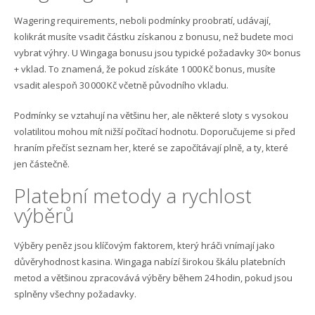
Wagering requirements, neboli podmínky proobratí, udávají,
kolikrát musíte vsadit částku získanou z bonusu, než budete moci
vybrat výhry. U Wingaga bonusu jsou typické požadavky 30× bonus
+ vklad. To znamená, že pokud získáte 1 000 Kč bonus, musíte
vsadit alespoň 30 000 Kč včetně původního vkladu.
Podmínky se vztahují na většinu her, ale některé sloty s vysokou
volatilitou mohou mít nižší počítací hodnotu. Doporučujeme si před
hraním přečíst seznam her, které se započítávají plně, a ty, které
jen částečně.
Platební metody a rychlost
výběrů
Výběry peněz jsou klíčovým faktorem, který hráči vnímají jako
důvěryhodnost kasina. Wingaga nabízí širokou škálu platebních
metod a většinou zpracovává výběry během 24 hodin, pokud jsou
splněny všechny požadavky.