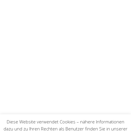
Diese Website verwendet Cookies – nähere Informationen
dazu und zu Ihren Rechten als Benutzer finden Sie in unserer