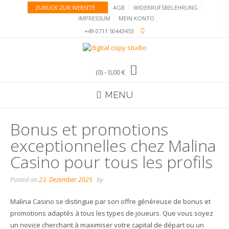
Skip
ZURÜCK ZUR WEBSITE
AGB
WIDERRUFSBELEHRUNG
to
IMPRESSUM
MEIN KONTO
content
+49 0711 50443453
(0)
- 0,00 €
MENU
Bonus et promotions
exceptionnelles chez Malina
Casino pour tous les profils
Posted on
23. Dezember 2025
by
Malina Casino se distingue par son offre généreuse de bonus et
promotions adaptés à tous les types de joueurs. Que vous soyez
un novice cherchant à maximiser votre capital de départ ou un