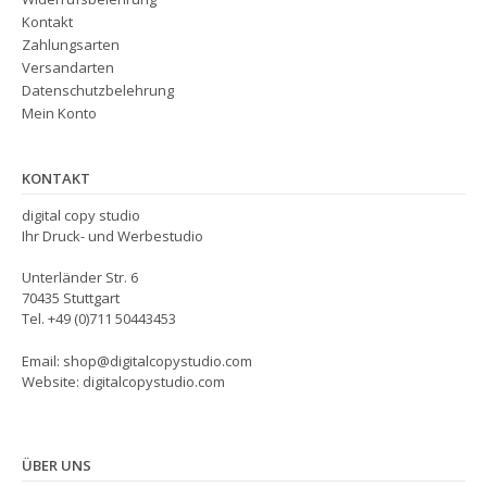
Kontakt
Zahlungsarten
Versandarten
Datenschutzbelehrung
Mein Konto
KONTAKT
digital copy studio
Ihr Druck- und Werbestudio
Unterländer Str. 6
70435 Stuttgart
Tel. +49 (0)711 50443453
Email: shop@digitalcopystudio.com
Website: digitalcopystudio.com
ÜBER UNS