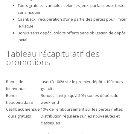
Tours gratuits : variables selon les jeux, parfaits pour tester
sans risquer.
Cashback : récupération d’une partie des pertes pour limiter
le risque.
Bonus sans dépôt : crédits offerts sans obligation de dépôt
initial.
Tableau récapitulatif des
promotions
Type de bonus
Description
Bonus de
Jusqu’à 100% sur le premier dépôt + 100 tours
bienvenue
gratuits
Bonus
Bonus allant jusqu’à 50% sur les dépôts du
hebdomadaire
week-end
Cashback mensuel
10% de remboursement sur les pertes nettes
Tours gratuits
Distribution régulière sur les nouveautés et
classiques