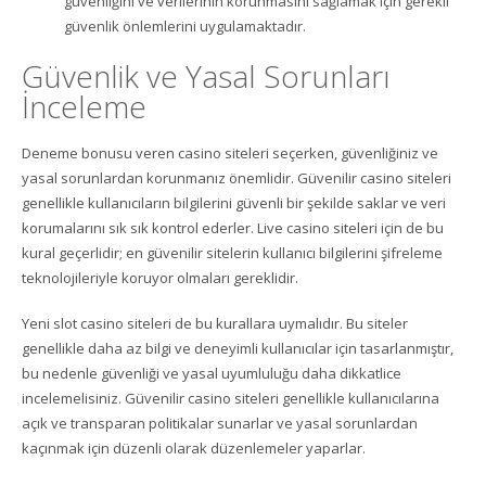
güvenliğini ve verilerinin korunmasını sağlamak için gerekli
güvenlik önlemlerini uygulamaktadır.
Güvenlik ve Yasal Sorunları
İnceleme
Deneme bonusu veren casino siteleri seçerken, güvenliğiniz ve
yasal sorunlardan korunmanız önemlidir. Güvenilir casino siteleri
genellikle kullanıcıların bilgilerini güvenli bir şekilde saklar ve veri
korumalarını sık sık kontrol ederler. Live casino siteleri için de bu
kural geçerlidir; en güvenilir sitelerin kullanıcı bilgilerini şifreleme
teknolojileriyle koruyor olmaları gereklidir.
Yeni slot casino siteleri de bu kurallara uymalıdır. Bu siteler
genellikle daha az bilgi ve deneyimli kullanıcılar için tasarlanmıştır,
bu nedenle güvenliği ve yasal uyumluluğu daha dikkatlice
incelemelisiniz. Güvenilir casino siteleri genellikle kullanıcılarına
açık ve transparan politikalar sunarlar ve yasal sorunlardan
kaçınmak için düzenli olarak düzenlemeler yaparlar.