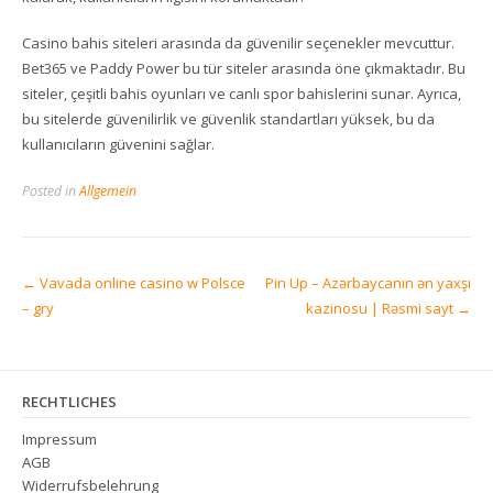
Casino bahis siteleri arasında da güvenilir seçenekler mevcuttur.
Bet365 ve Paddy Power bu tür siteler arasında öne çıkmaktadır. Bu
siteler, çeşitli bahis oyunları ve canlı spor bahislerini sunar. Ayrıca,
bu sitelerde güvenilirlik ve güvenlik standartları yüksek, bu da
kullanıcıların güvenini sağlar.
Posted in
Allgemein
Post
←
Vavada online casino w Polsce
Pin Up – Azərbaycanın ən yaxşı
navigation
– gry
kazinosu | Rəsmi sayt
→
RECHTLICHES
Impressum
AGB
Widerrufsbelehrung