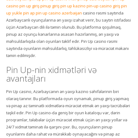
casino pin up giriş pinup giriş pin up kazino pin-up casino giriş pin
up yukle pin ap pin up casino azerbaijan
casino rəsmi saytında
Azərbaycanlı oyunçularına ən yaxşı izahat verir, bu saytın istifadəsi
üçün Azərbaycan dili ilə təmin olunub. Bu platforma qoşulmaq,
pinup az oyunçu kənarlarına əsasən hazırlanmış, ən yaxşı və
məhsuldarlıqda olan oyunları təklif edir. Pin Up casino rəsmi
saytında oyunların məhsuldarlıq, təhlükəsizliyi və müraciət məkanı
təmin edilmişdir.
Pin Up-nin xidmətləri və
avantajları
Pin Up casino, Azərbaycanın ən yaxşı kazino səhifələrinin biri
olaraq tanınır. Bu platformada oyun oynamak, pinup giriş yapmaq
və pinap az təminatlı xidmətlərə müraciət etmək ən yaxşı təcrübələri
təşkil edir. Pin Up casino-da geniş bir oyun kataloqu var, dərin
proqramlar, tələbələr üçün müraciət etmək üçün ən yaxşı yollar və
24/7 xidmət təminatı ilə qarşını çıxır. Bu, oyunçuların pinup
oyunlarını daha rahat və mürəkkəb oynayacağını və pinap az