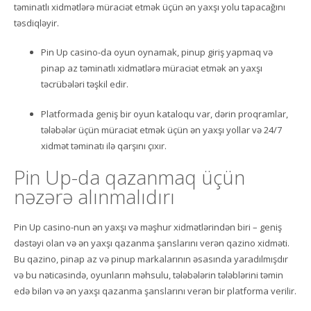
təminatlı xidmətlərə müraciət etmək üçün ən yaxşı yolu tapacağını
təsdiqləyir.
Pin Up casino-da oyun oynamak, pinup giriş yapmaq və
pinap az təminatlı xidmətlərə müraciət etmək ən yaxşı
təcrübələri təşkil edir.
Platformada geniş bir oyun kataloqu var, dərin proqramlar,
tələbələr üçün müraciət etmək üçün ən yaxşı yollar və 24/7
xidmət təminatı ilə qarşını çıxır.
Pin Up-da qazanmaq üçün
nəzərə alınmalıdırı
Pin Up casino-nun ən yaxşı və məşhur xidmətlərindən biri – geniş
dəstəyi olan və ən yaxşı qazanma şanslarını verən qazino xidməti.
Bu qazino, pinap az və pinup markalarının əsasında yaradılmışdır
və bu nəticəsində, oyunların məhsulu, tələbələrin tələblərini təmin
edə bilən və ən yaxşı qazanma şanslarını verən bir platforma verilir.